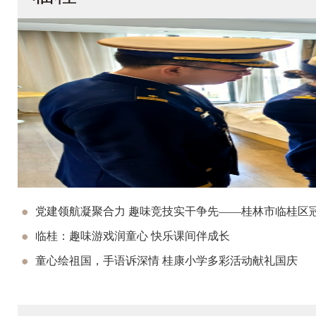
党建领航凝聚合力 趣味竞技实干争先——桂林市临桂区冠
临桂：趣味游戏润童心 快乐课间伴成长
童心绘祖国，手语诉深情 桂康小学多彩活动献礼国庆