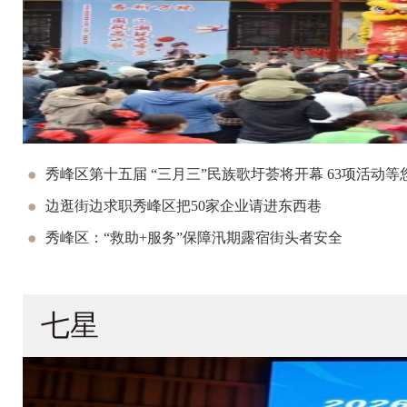
秀峰区第十五届 “三月三”民族歌圩荟将开幕 63项活动等
边逛街边求职秀峰区把50家企业请进东西巷
秀峰区：“救助+服务”保障汛期露宿街头者安全
七星