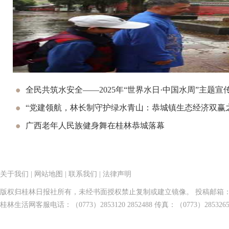
全民共筑水安全——2025年“世界水日·中国水周”主题宣
“党建领航，林长制守护绿水青山：恭城镇生态经济双赢
广西老年人民族健身舞在桂林恭城落幕
关于我们
|
网站地图
|
联系我们
|
法律声明
版权归桂林日报社所有，未经书面授权禁止复制或建立镜像。 投稿邮箱：tougao@guilin
桂林生活网客服电话：（0773）2853120 2852488 传真：（0773）