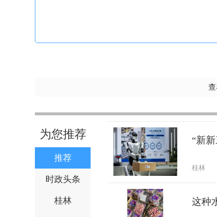
查
为您推荐
“新新
推荐
桂林
时政头条
桂林
这种