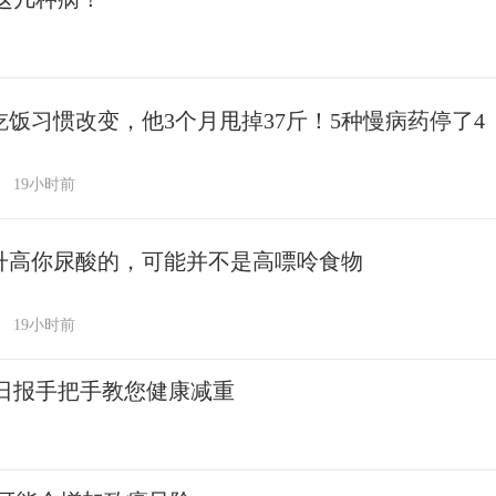
吃饭习惯改变，他3个月甩掉37斤！5种慢病药停了4
19小时前
升高你尿酸的，可能并不是高嘌呤食物
19小时前
民日报手把手教您健康减重