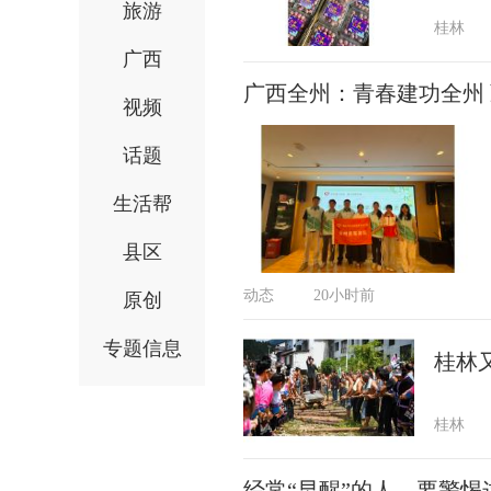
旅游
桂林
广西
广西全州：青春建功全州
视频
话题
生活帮
县区
动态
20小时前
原创
专题信息
桂林
桂林
经常“早醒”的人，要警惕