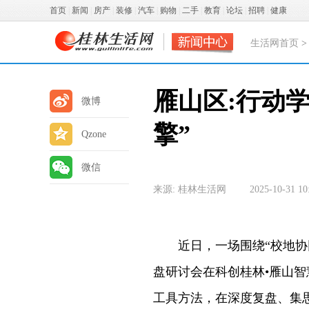
首页
|
新闻
|
房产
|
装修
|
汽车
|
购物
|
二手
|
教育
|
论坛
|
招聘
|
健康
生活网首页
雁山区:行动
微博
擎”
Qzone
微信
来源: 桂林生活网
2025-10-31 10
近日，一场围绕“校地协同
盘研讨会在科创桂林•雁山
工具方法，在深度复盘、集