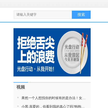
视频
果然一个人想找你的时候有的是办法！女生吵架将男友拉黑，结果男友给家里狗打电话了！汪：吵死了，一会就去把号码注销
小黑:亲爱的，你看到我的真心了吗?狗狗雨中等好朋狗不愿离去，网友:确实搞笑，黄黄都有男朋友，你却没有