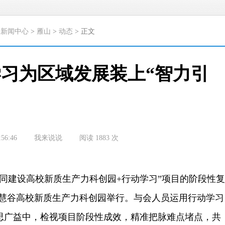
>
新闻中心
>
雁山
>
动态
> 正文
学习为区域发展装上“智力引
:56:46
我来说说
阅读
1883
次
建设高校新质生产力科创园+行动学习”项目的阶段性复
智慧谷高校新质生产力科创园举行。与会人员运用行动学习
思广益中，检视项目阶段性成效，精准把脉难点堵点，共