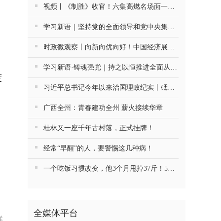
视频丨《制胜》收官！六集高燃名场面一次看够
学习新语｜坚持党的全面领导和党中央集中统一领导
时政微观察丨向新向优向好！中国经济展现强大韧性和活力
学习新语·铸魂强党｜持之以恒推进全面从严治党
度
习近平总书记今年以来治国理政纪实丨砥砺初心使命 把党建设得更加坚强有力
广西全州：青春建功全州 薪火接续华章
桂林又一座千年古村落，正式挂牌！
经常“早醒”的人，要警惕这几种病！
一个吃饭习惯改变，他3个月甩掉37斤！5种慢病药停了4种
全媒体平台
群