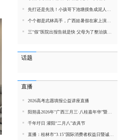
先打还是先洗！小孩哥下池塘摸鱼成泥人！网友：这才是童年该有的样子，好怀念
个个都是武林高手，广西娃暑假在家上演武侠片，80后90后:以前我们也这样玩
三“假”医院出报告就是快 父母为了整治孩子少吃零食想尽了办法 网友：“又有”笑死我了
话题
直播
2026高考志愿填报公益讲座直播
阳朔县2026年“广西三月三·八桂嘉年华”暨金龙巡游活动直播
千年圩日 灌阳“二月八”农具节
直播：桂林市“3.15”国际消费者权益日暨诚信教育主题活动网民面对面活动