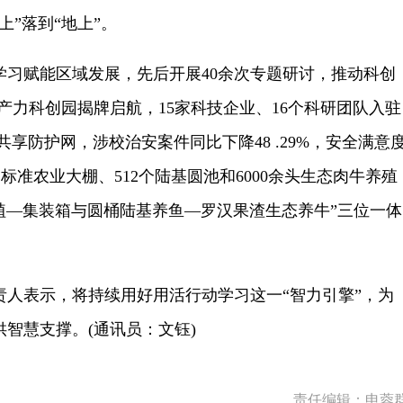
上”落到“地上”。
赋能区域发展，先后开展40余次专题研讨，推动科创
产力科创园揭牌启航，15家科技企业、16个科研团队入驻
享防护网，涉校治安案件同比下降48 .29%，安全满意
亩高标准农业大棚、512个陆基圆池和6000余头生态肉牛养殖
植—集装箱与圆桶陆基养鱼—罗汉果渣生态养牛”三位一体
表示，将持续用好用活行动学习这一“智力引擎”，为
智慧支撑。(通讯员：文钰)
责任编辑：申蓉