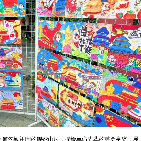
笔勾勒祖国的锦绣山河，描绘革命先辈的英勇身姿，展