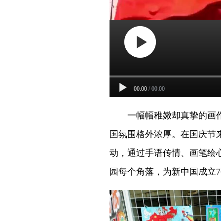
00:00
/
00:00
一幅幅稚嫩却真挚的画作
国氛围格外浓厚。在国庆节
动，通过手语传情、画笔绘
园每个角落，为新中国成立7