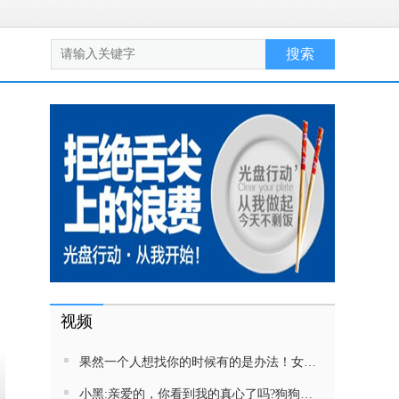
视频
果然一个人想找你的时候有的是办法！女生吵架将男友拉黑，结果男友给家里狗打电话了！汪：吵死了，一会就去把号码注销
小黑:亲爱的，你看到我的真心了吗?狗狗雨中等好朋狗不愿离去，网友:确实搞笑，黄黄都有男朋友，你却没有