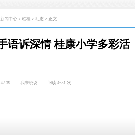
>
新闻中心
>
临桂
>
动态
> 正文
手语诉深情 桂康小学多彩活
:42:39
我来说说
阅读
4681
次