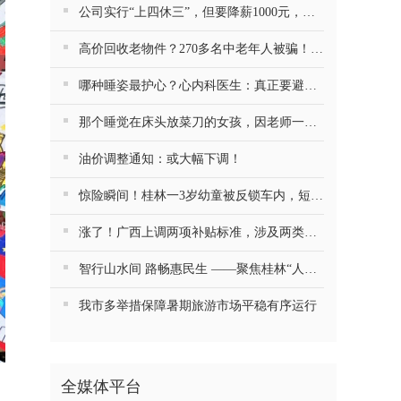
公司实行“上四休三”，但要降薪1000元，不接受只能辞职……你愿意吗？
高价回收老物件？270多名中老年人被骗！警方提醒
哪种睡姿最护心？心内科医生：真正要避开的是这一种
那个睡觉在床头放菜刀的女孩，因老师一句“跟我回家”改写了人生
油价调整通知：或大幅下调！
惊险瞬间！桂林一3岁幼童被反锁车内，短短数分钟险窒息…
涨了！广西上调两项补贴标准，涉及两类人群
智行山水间 路畅惠民生 ——聚焦桂林“人工智能+交通运输”的探索与实践
我市多举措保障暑期旅游市场平稳有序运行
全媒体平台