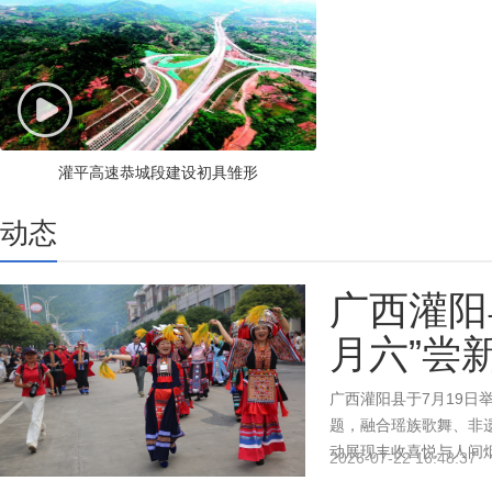
灌平高速恭城段建设初具雏形
动态
广西灌阳
月六”尝
广西灌阳县于7月19日举
题，融合瑶族歌舞、非
动展现丰收喜悦与人间烟
2026-07-22 16:48:37
水果及‘粮、果、药、茶