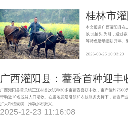
与农民增收，推动农文
桂林市灌
本文报道广西灌阳县在二
以‘龙抬头’为引，通过
等特色活动启耕开年。
农业与‘千万工程’经验
2026-03-25 10:03:20
合助力乡村全面振兴。
广西灌阳县：藿香首种迎丰
广西灌阳县黄关镇正江村首次试种30多亩藿香喜获丰收，亩产值约7500
带动近10名脱贫人口增收。在当地党建引领和农技服务支持下，藿香产
扩大种植规模，推动乡村振兴。
2025-12-23 11:16:08