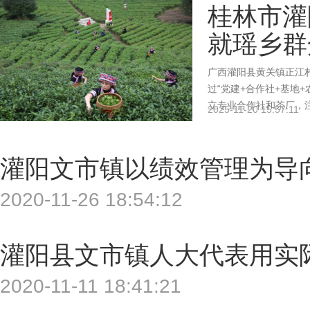
桂林市灌
就瑶乡群
广西灌阳县黄关镇正江村
过“党建+合作社+基地
立专业合作社和茶厂，
2025-11-20 15:57:11
增收，助力整村脱贫。
控，打造绿色高品质茶
茶节等活动，促进农旅
灌阳文市镇以绩效管理为导
2020-11-26 18:54:12
灌阳县文市镇人大代表用实
2020-11-11 18:41:21