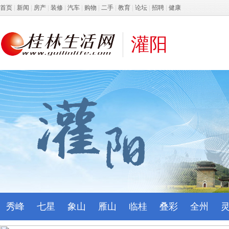
首页
|
新闻
|
房产
|
装修
|
汽车
|
购物
|
二手
|
教育
|
论坛
|
招聘
|
健康
灌阳
秀峰
七星
象山
雁山
临桂
叠彩
全州