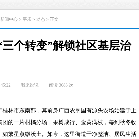
>
新闻中心
>
平乐
>
动态
> 正文
“三个转变”解锁社区基层治
:45:22
我来说说
阅读
3083
次
于桂林市东南部
，
其前身广西农垦国有源头农场始建于上
集团的一片柑橘分场，果树成行、金黄满枝，每到秋冬收
，如繁星点缀沃土。如今，这里街道干净整洁、居民生活