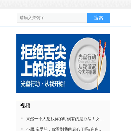
视频
果然一个人想找你的时候有的是办法！女生吵架将男友拉黑，结果男友给家里狗打电话了！汪：吵死了，一会就去把号码注销
小黑:亲爱的，你看到我的真心了吗?狗狗雨中等好朋狗不愿离去，网友:确实搞笑，黄黄都有男朋友，你却没有