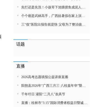
先打还是先洗！小孩哥下池塘摸鱼成泥人！网友：这才是童年该有的样子，好怀念
个个都是武林高手，广西娃暑假在家上演武侠片，80后90后:以前我们也这样玩
三“假”医院出报告就是快 父母为了整治孩子少吃零食想尽了办法 网友：“又有”笑死我了
源
话题
直播
2026高考志愿填报公益讲座直播
阳朔县2026年“广西三月三·八桂嘉年华”暨金龙巡游活动直播
千年圩日 灌阳“二月八”农具节
直播：桂林市“3.15”国际消费者权益日暨诚信教育主题活动网民面对面活动