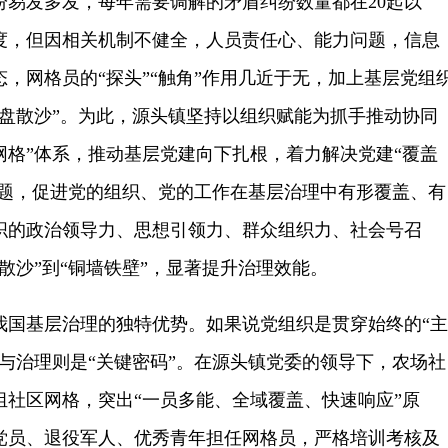
纷易发多发，每年需要调解的矛盾纠纷数量都在20起以
度，但因相关机制不健全，人员责任心、能力问题，信息
，网格员的“探头”“触角”作用几近于无，加上基层党组
一盘散沙”。为此，源头镇坚持以组织赋能为抓手推动协同
网格”体系，推动基层党建向下扎根，着力解决党建“覆盖
问题，促进党的组织、党的工作在基层治理中有形覆盖、有
织的政治领导力、思想引领力、群众组织力、社会号召
散沙”到“铜墙铁壁”，显著提升治理效能。
我国基层治理的独特优势。如果说党组织是贯穿始终的“主
与治理则是“关键密码”。在源头镇党委的领导下，农场社
组社区网格，突出“一员多能、全域覆盖、快速响应”原
党员、退役军人、优秀青年担任网格员，严格培训考核及