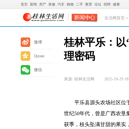
首页
|
新闻
|
房产
|
装修
|
汽车
|
购物
|
二手
|
教育
|
论坛
|
招聘
|
健康
生活网首页
桂林平乐：以
微博
理密码
Qzone
微信
来源: 桂林生活网
2025-10-29 18
平乐县源头农场社区位
世纪
50
年代
，
曾是广西农垦
获季，枝头坠满甘甜的果实