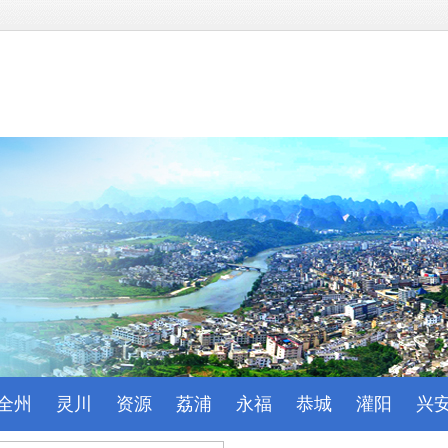
全州
灵川
资源
荔浦
永福
恭城
灌阳
兴