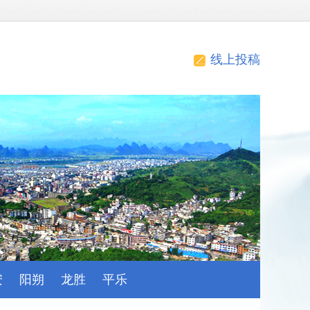
线上投稿
安
阳朔
龙胜
平乐