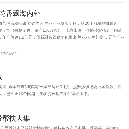
花香飘海内外
西荔浦市双江镇‘壮锦兰园’兰花产业发展历程：从20年前精品收藏起
化转型（价格亲民、量产100万盆）、电商出海与直播带货拓展全国及
年产值达1.2亿元；创新融合饮食文化推出‘兰花鸡’‘兰花宴’，延伸产业
厚文化底蕴和创始人韦从刚20余年实践，打造集种植、展销、文旅、康
乡村振兴典范，彰显文化赋能与产业韧劲。
 17:04:09
效
训+跟案评查”和落实“一案三沟通”制度，提升乡镇纪委办案质效。强
转变，已纠正13个问题，显著提升基层案件审理水平。
费帮扶大集
，广西荔浦市马岭镇大地村携18种特色农产品参展，荔浦芋、芋扣肉、