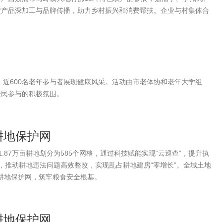
农产品深加工与品牌传播，助力乡村振兴和消费帮扶。企业与村集体合
，近600名老年参与者展现健康风采。活动由市老体协和老年大学组
全民参与的积极氛围。
耕地保护网
1.87万亩耕地划分为585个网格，通过科技赋能实现“云巡查”，提升执
机制，推动耕地违法问题高效整改，实现乱占耕地建房“零增长”。全域土地
密耕地保护网，筑牢粮食安全根基。
耕地保护网