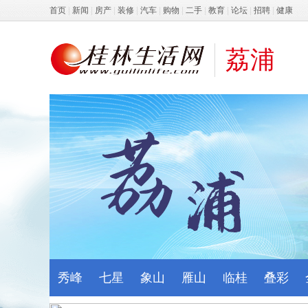
首页
|
新闻
|
房产
|
装修
|
汽车
|
购物
|
二手
|
教育
|
论坛
|
招聘
|
健康
荔浦
秀峰
七星
象山
雁山
临桂
叠彩