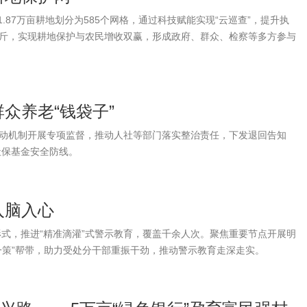
1.87万亩耕地划分为585个网格，通过科技赋能实现“云巡查”，提升执
6万公斤，实现耕地保护与农民增收双赢，形成政府、群众、检察等多方参与
众养老“钱袋子”
联动机制开展专项监督，推动人社等部门落实整治责任，下发退回告知
社保基金安全防线。
入脑入心
式，推进“精准滴灌”式警示教育，覆盖千余人次。聚焦重要节点开展明
一策”帮带，助力受处分干部重振干劲，推动警示教育走深走实。