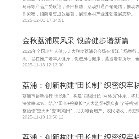
马蹄等产品广受欢迎，全部售罄。活动打通产销链路，推动
作紧密，招商引资成效显著，展现乡村产业蓬勃发展态势。
2025-12-01 17:34:51
金秋荔浦展风采 银龄健步谱新篇
2025年全国老年人健步走大联动荔浦分会场在滨江广场举行
织，旨在推广老年人健身，促进身心健康，营造老有所乐、
2025-11-13 12:13:30
荔浦：创新构建“田长制” 织密织牢
荔浦市创新推行“田长制”，构建“四级田长+网格员”体系，将1
法效率60%。结合“田长+检察长”“人大监督+群众参与”等
整治使“望天田”变“吨粮田”，助力粮食增产、农民增收，织
2025-11-10 10:50:12
荔浦：创新构建“田长制” 织密织牢