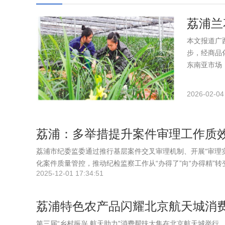
荔浦兰
本文报道广
步，经商品
东南亚市场，
链；依托深
养于一体的
2026-02-04
荔浦：多举措提升案件审理工作质
荔浦市纪委监委通过推行基层案件交叉审理机制、开展“审理实
化案件质量管控，推动纪检监察工作从“办得了”向“办得精”
2025-12-01 17:34:51
荔浦特色农产品闪耀北京航天城消
第三届“乡村振兴 航天助力”消费帮扶大集在北京航天城举行