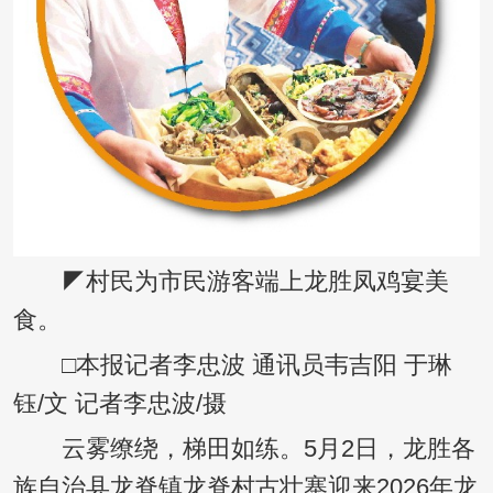
◤村民为市民游客端上龙胜凤鸡宴美
食。
□本报记者李忠波 通讯员韦吉阳 于琳
钰/文 记者李忠波/摄
云雾缭绕，梯田如练。5月2日，龙胜各
族自治县龙脊镇龙脊村古壮寨迎来2026年龙