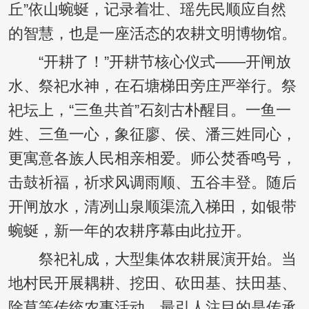
丘”依山蜿蜒，记录着壮、瑶先民顺应自然
的智慧，也是一座活态的农耕文明博物馆。
“开耕了！”开耕节核心仪式——开闸放
水、祭祀水神，在石塘梯田旁庄严举行。祭
祀坛上，“三鱼共首”石刻古朴醒目。一鱼一
姓、三鱼一心，象征廖、侯、潘三姓同心，
更寓意各族人民相亲相爱。师公焚香鸣号，
击鼓祈福，祈求风调雨顺、五谷丰登。随后
开闸放水，清冽山泉顺渠流入梯田，如银带
蜿蜒，新一年的农耕序幕由此拉开。
祭祀礼成，大型集体农耕展演开始。当
地村民开展耦耕、挖田、砍田基、扶田基、
除草等传统农事活动。最引人注目的是传承