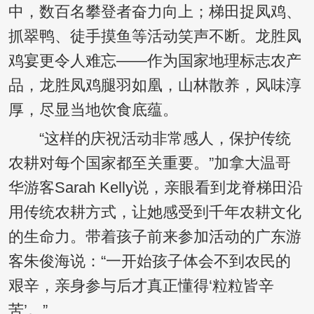
中，数百名攀登者奋力向上；梯田捉凤鸡、
抓翠鸭、徒手摸鱼等活动笑声不断。龙胜凤
鸡宴更令人难忘——作为国家地理标志农产
品，龙胜凤鸡腿羽如凰，山林散养，风味淳
厚，尽显当地饮食底蕴。
“这样的庆祝活动非常感人，保护传统
农耕对每个国家都至关重要。”加拿大温哥
华游客Sarah Kelly说，亲眼看到龙脊梯田沿
用传统农耕方式，让她感受到千年农耕文化
的生命力。带着孩子前来参加活动的广东游
客朱俊海说：“一开始孩子体会不到农民的
艰辛，亲身参与后才真正懂得‘粒粒皆辛
苦’。”