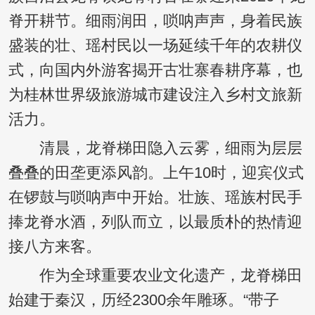
脊开耕节。细雨润田，唢呐声声，身着民族
盛装的壮、瑶村民以一场延续千年的农耕仪
式，向国内外游客揭开古壮寨春耕序幕，也
为桂林世界级旅游城市建设注入乡村文旅新
活力。
清晨，龙脊梯田隐入云雾，细雨为层层
叠叠的田垄更添风韵。上午10时，迎宾仪式
在锣鼓与唢呐声中开始。壮族、瑶族村民手
捧龙脊水酒，列队而立，以最质朴的热情迎
接八方来客。
作为全球重要农业文化遗产，龙脊梯田
始建于秦汉，历经2300余年雕琢。“带子