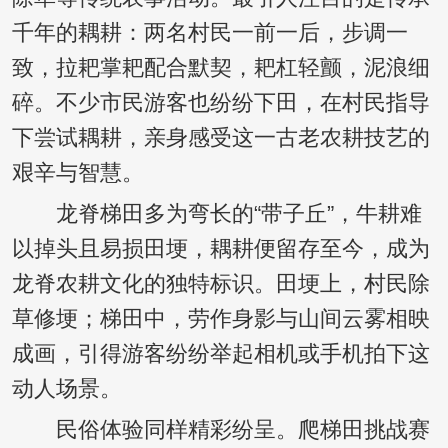
千年的耦耕：两名村民一前一后，步调一
致，拉耙掌耙配合默契，耙杠轻颤，泥浪细
碎。不少市民游客也纷纷下田，在村民指导
下尝试耦耕，亲身感受这一古老农耕技艺的
艰辛与智慧。
龙脊梯田多为弯长的“带子丘”，牛耕难
以掉头且易损田埂，耦耕便留存至今，成为
龙脊农耕文化的独特标识。田埂上，村民除
草修埂；梯田中，劳作身影与山间云雾相映
成画，引得游客纷纷举起相机或手机拍下这
动人场景。
民俗体验同样精彩纷呈。爬梯田挑战赛