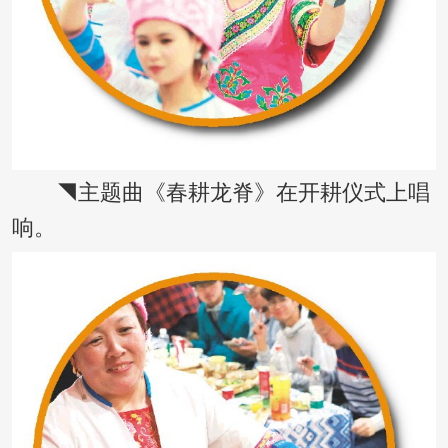
◥主题曲《春耕龙脊》在开耕仪式上唱
响。