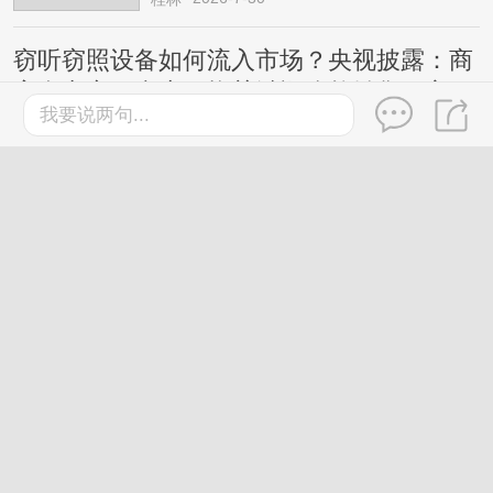
窃听窃照设备如何流入市场？央视披露：商
家在电商平台上更换关键词公然销售，宣
我要说两句...
称“工作时完全静默，无声无光无振动”等
桂林
2026-7-27
鸡蛋这样吃更有营养，还有利
于控制体重，今天起调整一下
→
2026-7-30
桂林
桂林市界首骨科队拿下四连胜