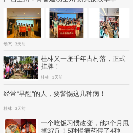
动态
3天前
桂林又一座千年古村落，正式
挂牌！
桂林
3天前
经常“早醒”的人，要警惕这几种病！
桂林
3天前
一个吃饭习惯改变，他3个月甩
掉37斤！5种慢病药停了4种