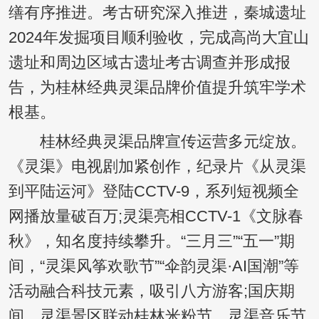
缮有序推进。考古研究深入推进，秦城遗址
2024年发掘项目顺利验收，完成高尚大宜山
遗址和周边区域古遗址考古调查并形成报
告，为桂林经典灵渠品牌价值提升筑牢学术
根基。
桂林经典灵渠品牌宣传运营多元绽放。
《灵渠》电视剧加紧创作，纪录片《从灵渠
到平陆运河》登陆CCTV-9，系列短视频全
网播放量破百万;灵渠亮相CCTV-1《文脉春
秋》，知名度持续攀升。“三月三”“五一”期
间，“灵渠风筝欢歌节”“伞韵灵渠·AI国潮”等
活动融合科技元素，吸引八方游客;国庆期
间，灵渠景区联动桂林米粉节、灵渠音乐节