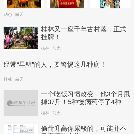
动态
前天
桂林又一座千年古村落，正式
挂牌！
桂林
前天
经常“早醒”的人，要警惕这几种病！
桂林
前天
一个吃饭习惯改变，他3个月甩
掉37斤！5种慢病药停了4种
桂林
前天
偷偷升高你尿酸的，可能并不