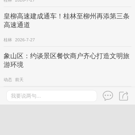
桂林
2026-7-27
皇柳高速建成通车！桂林至柳州再添第三条
高速通道
桂林
2026-7-27
象山区：约谈景区餐饮商户齐心打造文明旅
游环境
动态
前天
台风“红霞”外围分区派送高温暴雨，广西新
我要说两句...
一轮较强降雨已在路上……