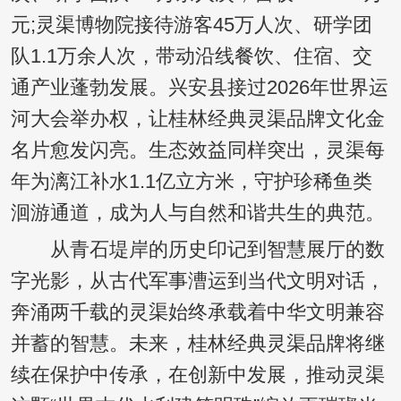
元;灵渠博物院接待游客45万人次、研学团
队1.1万余人次，带动沿线餐饮、住宿、交
通产业蓬勃发展。兴安县接过2026年世界运
河大会举办权，让桂林经典灵渠品牌文化金
名片愈发闪亮。生态效益同样突出，灵渠每
年为漓江补水1.1亿立方米，守护珍稀鱼类
洄游通道，成为人与自然和谐共生的典范。
从青石堤岸的历史印记到智慧展厅的数
字光影，从古代军事漕运到当代文明对话，
奔涌两千载的灵渠始终承载着中华文明兼容
并蓄的智慧。未来，桂林经典灵渠品牌将继
续在保护中传承，在创新中发展，推动灵渠