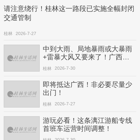
请注意绕行！桂林这一路段已实施全幅封闭
交通管制
桂林
2026-7-27
中到大雨、局地暴雨或大暴雨
+雷暴大风又要来了！广西人
请注意
2026-7-30
桂林
即将抵达广西！非必要尽量少
出门！
2026-7-27
桂林
游玩必看！这条漓江游船专线
首班车运营时间调整！
2026-7-30
桂林