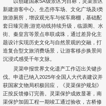
以创建国家5A级景区为目标，灵渠景区
新建游客中心、生态停车场、文化广场及I类
旅游厕所，增设观光车与候车廊棚，基础配
套日臻完善;游览动线持续升级，临源阁、水
街、秦皇宫等景点串联成珠，通过差异化主
题设计实现历史文化与自然景观的交融，打
造复合型文旅消费场景，让游客移步换景间
沉浸式感受千年文脉。
灵渠申报世界文化遗产工作迈出关键步
伐。申遗已纳入2025年全国人大代表建议并
获国家文物局积极回应，《灵渠保护规划》
正按反馈修订完善。灵渠保护成效显著，南
渠保护加固工程一期竣工通过验收，古桥修