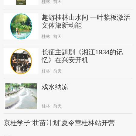
桂林
前天
趣游桂林山水间 一叶桨板激活
文体旅新动能
桂林
前天
长征主题剧《湘江1934的记
忆》在兴安开机
桂林
前天
戏水纳凉
桂林
前天
京桂学子“壮苗计划”夏令营桂林站开营