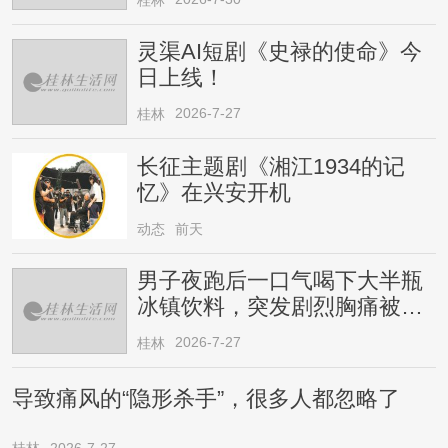
灵渠AI短剧《史禄的使命》今
日上线！
2026-7-27
桂林
长征主题剧《湘江1934的记
忆》在兴安开机
动态
前天
男子夜跑后一口气喝下大半瓶
冰镇饮料，突发剧烈胸痛被送
医！医生提醒→
2026-7-27
桂林
导致痛风的“隐形杀手”，很多人都忽略了