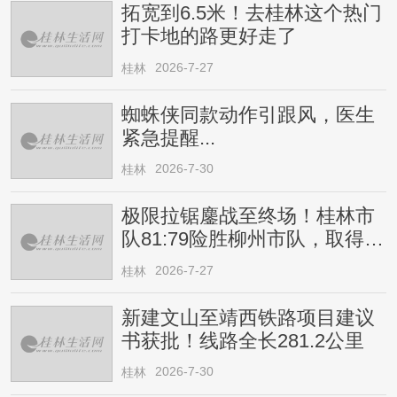
拓宽到6.5米！去桂林这个热门
打卡地的路更好走了
2026-7-27
桂林
蜘蛛侠同款动作引跟风，医生
紧急提醒...
2026-7-30
桂林
极限拉锯鏖战至终场！桂林市
队81:79险胜柳州市队，取得四
连胜
2026-7-27
桂林
新建文山至靖西铁路项目建议
书获批！线路全长281.2公里
2026-7-30
桂林