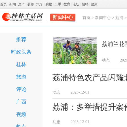
首页
|
新闻
|
房产
|
装修
|
汽车
|
购物
|
二手
|
教育
|
论坛
|
招聘
|
健康
首页
>
新闻中心
>
荔浦
推荐
荔浦兰花
时政头条
动态
202
桂林
荔浦特色农产品闪耀
旅游
评论
动态
2025-12-01
广西
荔浦：多举措提升案
视频
动态
2025-12-01
热点