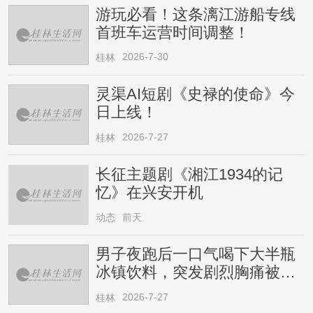
游玩必看！这条漓江游船专线
首班车运营时间调整！
2026-7-30
桂林
灵渠AI短剧《史禄的使命》今
日上线！
2026-7-27
桂林
长征主题剧《湘江1934的记
忆》在兴安开机
动态
前天
男子夜跑后一口气喝下大半瓶
冰镇饮料，突发剧烈胸痛被送
医！医生提醒→
2026-7-27
桂林