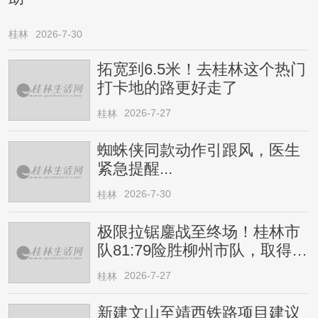
桂林
2026-7-30
拓宽到6.5米！去桂林这个热门
打卡地的路更好走了
2026-7-27
桂林
蜘蛛侠同款动作引跟风，医生
紧急提醒...
2026-7-30
桂林
极限拉锯鏖战至终场！桂林市
队81:79险胜柳州市队，取得四
连胜
2026-7-27
桂林
新建文山至靖西铁路项目建议