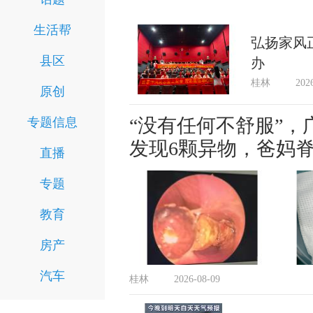
生活帮
弘扬家风
县区
办
桂林
202
原创
“没有任何不舒服”，
专题信息
发现6颗异物，爸妈脊
直播
专题
教育
房产
汽车
桂林
2026-08-09