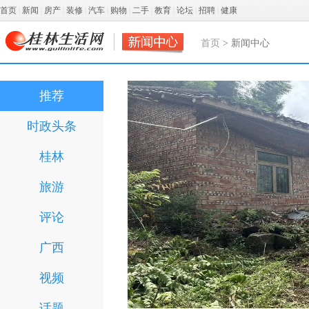
首页
|
新闻
|
房产
|
装修
|
汽车
|
购物
|
二手
|
教育
|
论坛
|
招聘
|
健康
首页
> 新闻中心
那个睡觉在床头放菜刀的女孩，因老师一句“跟我回家”改写了人生
27岁男子查出1厘米结节，
推荐
时政头条
桂林
旅游
评论
广西
视频
话题