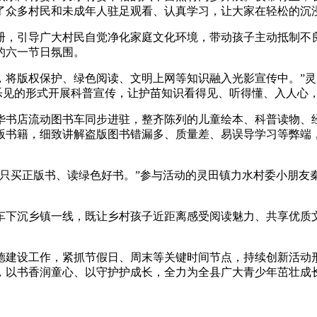
了众多村民和未成年人驻足观看、认真学习，让大家在轻松的沉
，引导广大村民自觉净化家庭文化环境，带动孩子主动抵制不良
的六一节日氛围。
版权保护、绿色阅读、文明上网等知识融入光影宣传中。”灵
闻乐见的形式开展科普宣传，让护苗知识看得见、听得懂、入人心
书店流动图书车同步进驻，整齐陈列的儿童绘本、科普读物、经
版书籍，细致讲解盗版图书错漏多、质量差、易误导学习等弊端，
买正版书、读绿色好书。”参与活动的灵田镇力水村委小朋友
下沉乡镇一线，既让乡村孩子近距离感受阅读魅力、共享优质文
设工作，紧抓节假日、周末等关键时间节点，持续创新活动形
，以书香润童心、以守护护成长，全力为全县广大青少年茁壮成