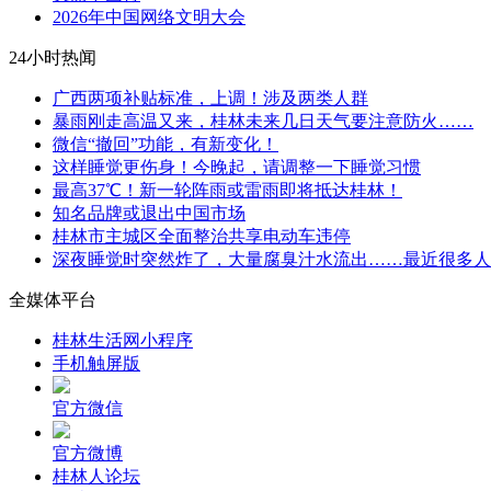
2026年中国网络文明大会
24小时热闻
广西两项补贴标准，上调！涉及两类人群
暴雨刚走高温又来，桂林未来几日天气要注意防火……
微信“撤回”功能，有新变化！
这样睡觉更伤身！今晚起，请调整一下睡觉习惯
最高37℃！新一轮阵雨或雷雨即将抵达桂林！
知名品牌或退出中国市场
桂林市主城区全面整治共享电动车违停
深夜睡觉时突然炸了，大量腐臭汁水流出……最近很多人
全媒体平台
桂林生活网小程序
手机触屏版
官方微信
官方微博
桂林人论坛