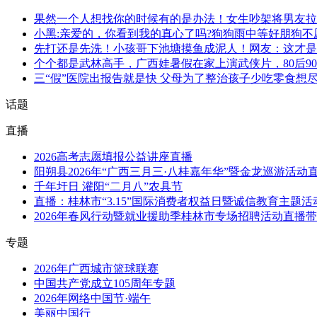
果然一个人想找你的时候有的是办法！女生吵架将男友拉
小黑:亲爱的，你看到我的真心了吗?狗狗雨中等好朋狗不
先打还是先洗！小孩哥下池塘摸鱼成泥人！网友：这才是
个个都是武林高手，广西娃暑假在家上演武侠片，80后90
三“假”医院出报告就是快 父母为了整治孩子少吃零食想尽
话题
直播
2026高考志愿填报公益讲座直播
阳朔县2026年“广西三月三·八桂嘉年华”暨金龙巡游活动
千年圩日 灌阳“二月八”农具节
直播：桂林市“3.15”国际消费者权益日暨诚信教育主题
2026年春风行动暨就业援助季桂林市专场招聘活动直播
专题
2026年广西城市篮球联赛
中国共产党成立105周年专题
2026年网络中国节·端午
美丽中国行