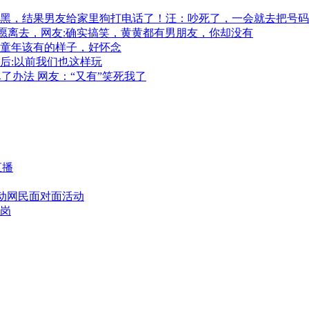
黑，结果男友给家里狗打电话了！汪：吵死了，一会就去把号码
愿离去，网友:确实搞笑，黄黄都有男朋友，你却没有
童年该有的样子，好怀念
后:以前我们也这样玩
了办法 网友：“又有”笑死我了
直播
活动网民面对面活动
带岗