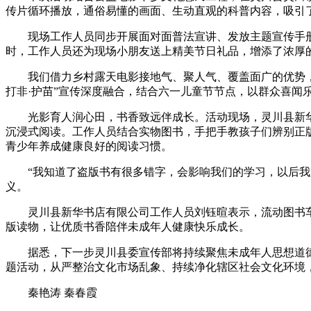
传片循环播放，通俗易懂的画面、生动直观的科普内容，吸引
现场工作人员同步开展面对面普法宣讲、发放主题宣传手册
时，工作人员还为现场小朋友送上精美节日礼品，增添了浓厚
我们借力乡村露天电影接地气、聚人气、覆盖面广的优势，将
打非·护苗”宣传深度融合，结合六一儿童节节点，以群众喜
光影育人润心田，书香致远伴成长。活动现场，灵川县新华
沉浸式阅读。工作人员结合实物图书，手把手教孩子们辨别正
青少年养成健康良好的阅读习惯。
“我知道了盗版书有很多错字，会影响我们的学习，以后我只
义。
灵川县新华书店有限公司工作人员刘钰暄表示，流动图书车
版读物，让优质书香陪伴未成年人健康快乐成长。
据悉，下一步灵川县委宣传部将持续聚焦未成年人思想道德建
题活动，从严整治文化市场乱象、持续净化辖区社会文化环境
秦艳涛 秦春霞