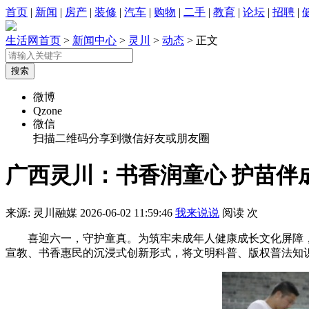
首页
|
新闻
|
房产
|
装修
|
汽车
|
购物
|
二手
|
教育
|
论坛
|
招聘
|
生活网首页
>
新闻中心
>
灵川
>
动态
> 正文
微博
Qzone
微信
扫描二维码分享到微信好友或朋友圈
广西灵川：书香润童心 护苗伴
来源: 灵川融媒
2026-06-02 11:59:46
我来说说
阅读
次
喜迎六一，守护童真。为筑牢未成年人健康成长文化屏障，普及
宣教、书香惠民的沉浸式创新形式，将文明科普、版权普法知