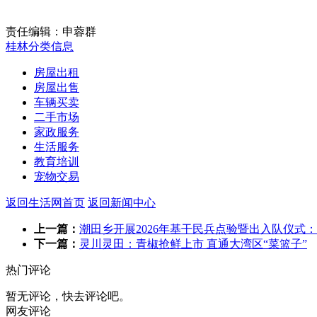
责任编辑：申蓉群
桂林分类信息
房屋出租
房屋出售
车辆买卖
二手市场
家政服务
生活服务
教育培训
宠物交易
返回生活网首页
返回新闻中心
上一篇：
潮田乡开展2026年基干民兵点验暨出入队仪式：
下一篇：
灵川灵田：青椒抢鲜上市 直通大湾区“菜篮子”
热门评论
暂无评论，快去评论吧。
网友评论