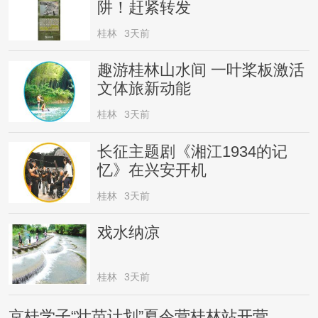
阱！赶紧转发
桂林
3天前
趣游桂林山水间 一叶桨板激活
文体旅新动能
桂林
3天前
长征主题剧《湘江1934的记
忆》在兴安开机
桂林
3天前
戏水纳凉
桂林
3天前
京桂学子“壮苗计划”夏令营桂林站开营