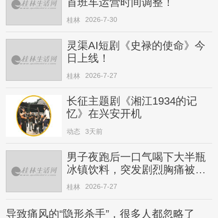
首班车运营时间调整！
2026-7-30
桂林
灵渠AI短剧《史禄的使命》今
日上线！
2026-7-27
桂林
长征主题剧《湘江1934的记
忆》在兴安开机
动态
3天前
男子夜跑后一口气喝下大半瓶
冰镇饮料，突发剧烈胸痛被送
医！医生提醒→
2026-7-27
桂林
导致痛风的“隐形杀手”，很多人都忽略了