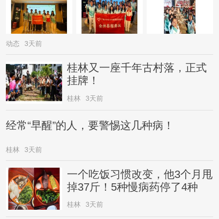
动态
3天前
桂林又一座千年古村落，正式
挂牌！
桂林
3天前
经常“早醒”的人，要警惕这几种病！
桂林
3天前
一个吃饭习惯改变，他3个月甩
掉37斤！5种慢病药停了4种
桂林
3天前