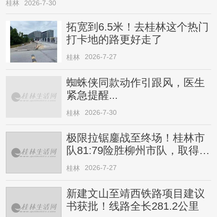
桂林
2026-7-30
拓宽到6.5米！去桂林这个热门
打卡地的路更好走了
2026-7-27
桂林
蜘蛛侠同款动作引跟风，医生
紧急提醒...
2026-7-30
桂林
极限拉锯鏖战至终场！桂林市
队81:79险胜柳州市队，取得四
连胜
2026-7-27
桂林
新建文山至靖西铁路项目建议
书获批！线路全长281.2公里