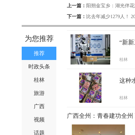
上一篇：
阳朔金宝乡：湖光伴花
下一篇：
比去年减少1279人！ 
为您推荐
“新新
推荐
桂林
时政头条
桂林
这种
旅游
桂林
广西
广西全州：青春建功全州
视频
话题