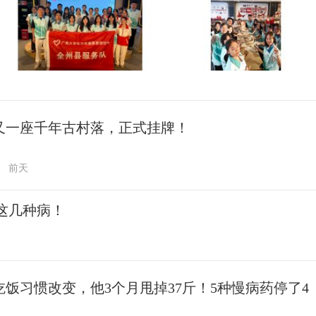
又一座千年古村落，正式挂牌！
前天
这几种病！
吃饭习惯改变，他3个月甩掉37斤！5种慢病药停了4