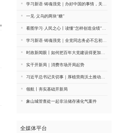
学习新语·铸魂强党｜办好中国的事情，关键在党
一见·义乌的两块“糖”
看图学习·人民之心丨读懂“怎样创造业绩”的实干路径
学习新语·铸魂强党｜全党同志务必不忘初心、牢记使命
时政新闻眼丨如何把百年大党建设得更加坚强有力？总书记这样部署
实干开新局｜消费市场开局起势
习近平总书记关切事｜厚植营商沃土推动东北全面振兴
领航丨夯实基础开新局
象山城管查处一起非法储存液化气案件
全媒体平台