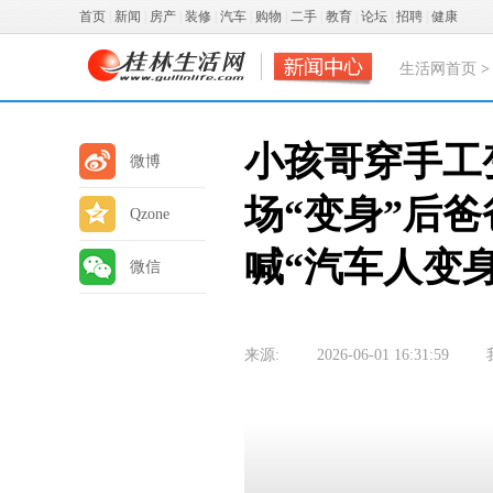
首页
|
新闻
|
房产
|
装修
|
汽车
|
购物
|
二手
|
教育
|
论坛
|
招聘
|
健康
生活网首页
小孩哥穿手工
微博
场“变身”后
Qzone
喊“汽车人变
微信
来源:
2026-06-01 16:31:59