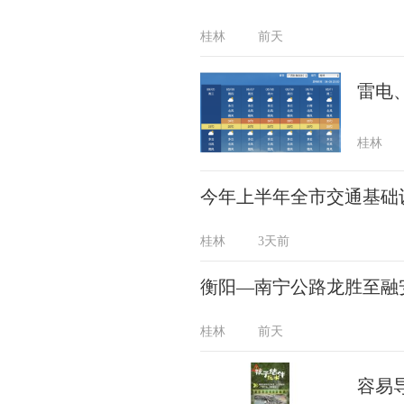
桂林
前天
雷电
桂林
今年上半年全市交通基础设
桂林
3天前
衡阳—南宁公路龙胜至融
桂林
前天
容易