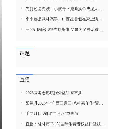
先打还是先洗！小孩哥下池塘摸鱼成泥人！网友：这才是童年该有的样子，好怀念
个个都是武林高手，广西娃暑假在家上演武侠片，80后90后:以前我们也这样玩
三“假”医院出报告就是快 父母为了整治孩子少吃零食想尽了办法 网友：“又有”笑死我了
话题
直播
2026高考志愿填报公益讲座直播
阳朔县2026年“广西三月三·八桂嘉年华”暨金龙巡游活动直播
千年圩日 灌阳“二月八”农具节
直播：桂林市“3.15”国际消费者权益日暨诚信教育主题活动网民面对面活动