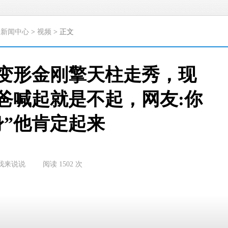
>
新闻中心
>
视频
> 正文
变形金刚擎天柱走秀，现
爸爸喊起就是不起，网友:你
身”他肯定起来
我来说说
阅读
1502
次