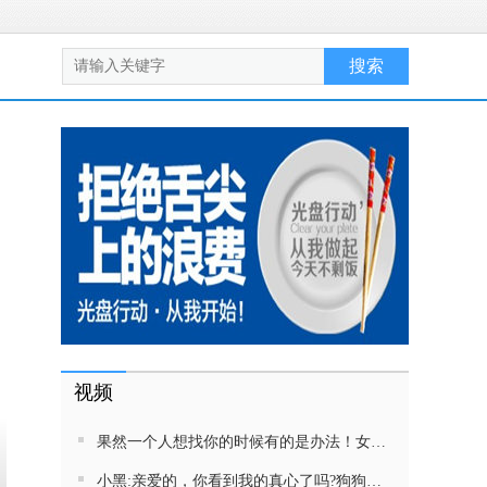
视频
果然一个人想找你的时候有的是办法！女生吵架将男友拉黑，结果男友给家里狗打电话了！汪：吵死了，一会就去把号码注销
小黑:亲爱的，你看到我的真心了吗?狗狗雨中等好朋狗不愿离去，网友:确实搞笑，黄黄都有男朋友，你却没有