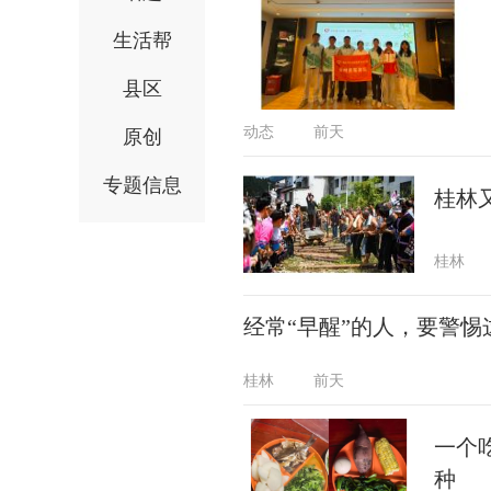
生活帮
县区
动态
前天
原创
专题信息
桂林
桂林
经常“早醒”的人，要警惕
桂林
前天
一个
种