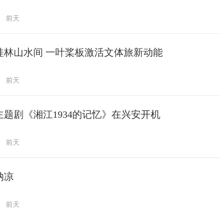
前天
桂林山水间 一叶桨板激活文体旅新动能
前天
主题剧《湘江1934的记忆》在兴安开机
前天
纳凉
前天