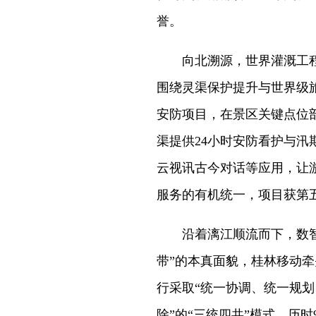
誉。
向北溯源，世界灌溉工程
围绕灵渠保护提升与世界级
安防项目，在景区关键点位部
渠提供24小时安防看护与汛期
云视讯古今对话等应用，让
服务的有机统一，项目获第五
沿着漓江顺流而下，数智护
带”的本真面貌，桂林移动
行采取“统一协调、统一规
除”的“三统四共”模式，历