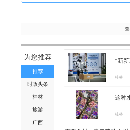
查
为您推荐
“新新
推荐
桂林
时政头条
桂林
这种
旅游
桂林
广西