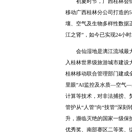
初夏时节，广西桂林会仙
移动广西桂林分公司打造的5G
壤、空气及生物多样性数据正
江之肾”，如今已实现24小
会仙湿地是漓江流域最大
入桂林世界级旅游城市建设
桂林移动联合管理部门建成全
里眼”AI监控及水质—空气
计算等技术，对非法捕捞、
管护从“人管”向“技管”深
升，濒临灭绝的国家一级保
优秀奖、南部赛区二等奖、