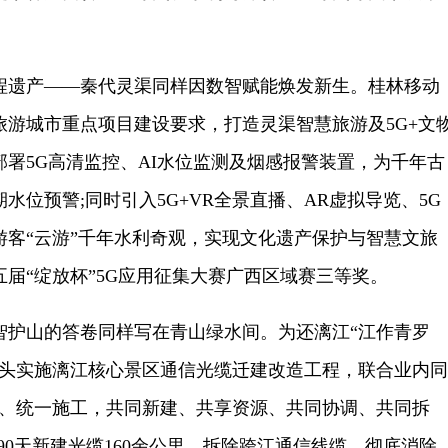
遗产——秦代灵渠同样因数智赋能焕发新生。桂林移动
旅游城市重点项目建设要求，打造灵渠智慧旅游及5G+文
署5G高清监控、AI水位监测及烟感报警装置，为千年古
水位预警;同时引入5G+VR全景直播、AR虚拟导览、5G
游客“云游”千年水利奇观，实现文化遗产保护与智慧文旅
届“绽放杯”5G应用征集大赛广西区域赛三等奖。
山的答卷同样写在青山绿水间。为还漓江“江作青罗
牵头实施漓江核心景区通信光缆迁建改造工程，联合业内同
划、统一施工，共同新建、共享资源、共同协调、共同拆
时90天新建光缆160余公里，拆除跨江通信线缆，彻底消除