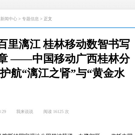
>
新闻中心
>
专题信息
> 正文
百里漓江 桂林移动数智书写
章 ——中国移动广西桂林分
护航“漓江之肾”与“黄金水
8:29
我来说说
阅读
16125
次