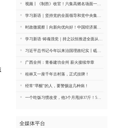
视频丨《制胜》收官！六集高燃名场面一次看够
学习新语｜坚持党的全面领导和党中央集中统一领导
时政微观察丨向新向优向好！中国经济展现强大韧性和活力
学习新语·铸魂强党｜持之以恒推进全面从严治党
用
习近平总书记今年以来治国理政纪实丨砥砺初心使命 把党建设得更加坚强有力
广西全州：青春建功全州 薪火接续华章
域
桂林又一座千年古村落，正式挂牌！
经常“早醒”的人，要警惕这几种病！
一个吃饭习惯改变，他3个月甩掉37斤！5种慢病药停了4种
全媒体平台