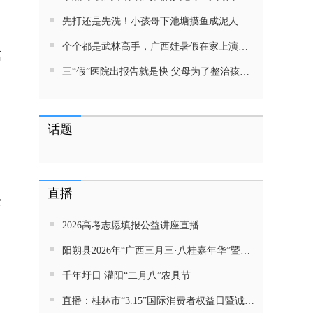
先打还是先洗！小孩哥下池塘摸鱼成泥人！网友：这才是童年该有的样子，好怀念
个个都是武林高手，广西娃暑假在家上演武侠片，80后90后:以前我们也这样玩
漓
三“假”医院出报告就是快 父母为了整治孩子少吃零食想尽了办法 网友：“又有”笑死我了
话题
直播
缘
2026高考志愿填报公益讲座直播
阳朔县2026年“广西三月三·八桂嘉年华”暨金龙巡游活动直播
千年圩日 灌阳“二月八”农具节
直播：桂林市“3.15”国际消费者权益日暨诚信教育主题活动网民面对面活动