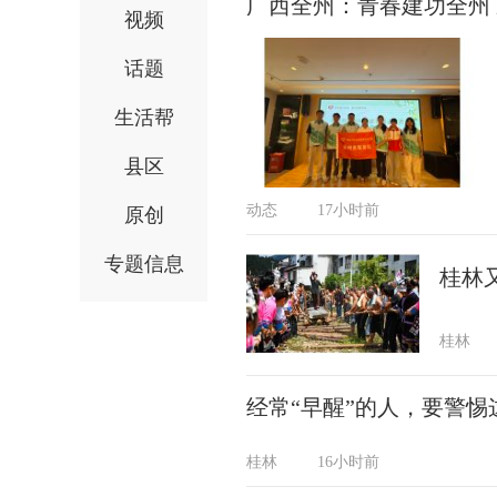
广西全州：青春建功全州
视频
话题
生活帮
县区
动态
17小时前
原创
专题信息
桂林
桂林
经常“早醒”的人，要警惕
桂林
16小时前