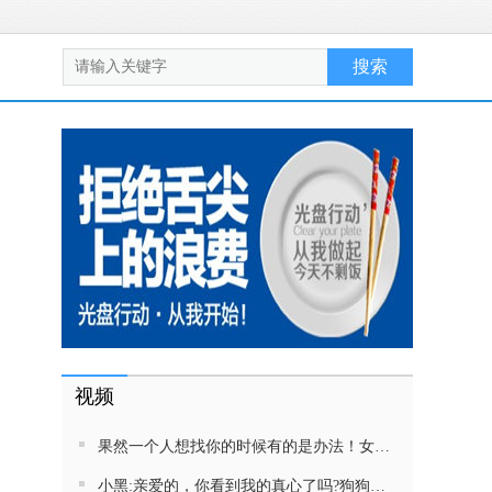
视频
果然一个人想找你的时候有的是办法！女生吵架将男友拉黑，结果男友给家里狗打电话了！汪：吵死了，一会就去把号码注销
小黑:亲爱的，你看到我的真心了吗?狗狗雨中等好朋狗不愿离去，网友:确实搞笑，黄黄都有男朋友，你却没有