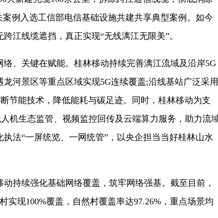
相关案例入选工信部电信基础设施共建共享典型案例。如今
无跨江线缆遮挡，真正实现“无线漓江无限美”。
、关键在赋能。桂林移动持续完善漓江流域及沿岸5G
龙河景区等重点区域实现5G连续覆盖;沿线基站广泛采
关断节能技术，降低能耗与碳足迹。同时，桂林移动为支
+无人机生态监管、视频监控回传及云端算力服务，助力流
化执法“一屏统览、一网统管”，以央企担当当好桂林山水
动持续强化基础网络覆盖，筑牢网络强基。截至目前，
行政村实现100%覆盖，自然村覆盖率达97.26%，重点场景均