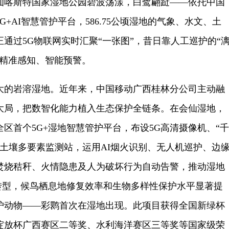
喀斯特国家湿地公园碧波荡漾，白鹭翩跹——依托中国
+AI智慧管护平台，586.75公顷湿地的气象、水文、土
通过5G物联网实时汇聚“一张图”，昔日靠人工巡护的“
时精准感知、智能预警。
的岩溶湿地。近年来，中国移动广西桂林分公司主动融
大局，把数智化能力植入生态保护全链条。在会仙湿地，
区首个5G+湿地智慧管护平台，布设5G高清摄像机、“千
—土壤多要素监测站，运用AI烟火识别、无人机巡护、边
焚烧秸秆、火情隐患及人为破坏行为自动告警，推动湿地
刻转型，候鸟栖息地修复效率和生物多样性保护水平显著提
护动物——彩鹮首次在湿地出现。此项目获得全国新绿杯
绽放杯广西赛区二等奖、水利海洋赛区三等奖等国家级荣