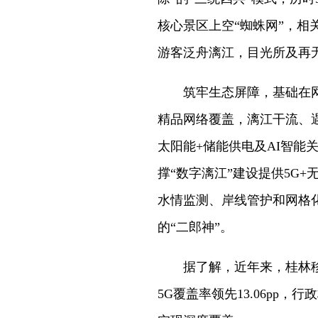
核心景区上空“蜘蛛网”，
游客泛舟漓江，目光所及再
筑牢生态屏障，基础在网络
精品网络覆盖，漓江干流、遇
太阳能+储能供电及AI智能
撑“数字漓江”建设提供5G
水情监测、岸线管护和网格
的“二郎神”。
据了解，近年来，桂林移
5G覆盖率领先13.06pp，