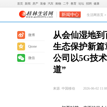
首页
|
新闻
|
房产
|
装修
|
汽车
|
购物
|
二手
|
教育
|
论坛
|
招聘
|
健康
生活网首页
从会仙湿地到
微博
生态保护新篇
Qzone
公司以5G技术
微信
道”
来源: 中国移动
2026-06-02 11:0