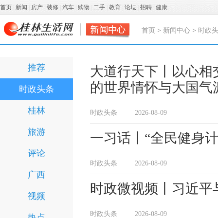
首页
|
新闻
|
房产
|
装修
|
汽车
|
购物
|
二手
|
教育
|
论坛
|
招聘
|
健康
首页
>
新闻中心
>
时政
推荐
大道行天下丨以心相
的世界情怀与大国气
时政头条
桂林
时政头条
2026-08-09
旅游
一习话丨“全民健身
评论
时政头条
2026-08-09
广西
时政微视频丨习近平
视频
时政头条
2026-08-09
热点