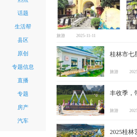
话题
生活帮
旅游
2025-11-11
县区
原创
桂林市七
专题信息
旅游
202
直播
丰收季，
专题
房产
旅游
202
汽车
2025