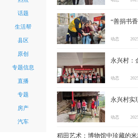
话题
生活帮
动态
202
县区
原创
永兴村：
专题信息
动态
202
直播
专题
永兴村实
房产
动态
202
汽车
稻田艺术：博物馆中珍藏的米