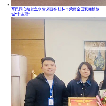
军民同心绘就鱼水情深画卷 桂林市荣膺全国双拥模范
城“十连冠”