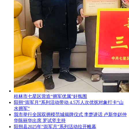
桂林市七星区营造“拥军优属”好氛围
阳朔“崇军月”系列活动带动 4.5万人次优抚对象打卡“山
水拥军”
我市举行全国双拥模范城揭牌仪式 李楚讲话 卢新华赵仲
华陈丽华出席 罗试坚主持
阳朔县2025年“崇军月”系列活动拉开帷幕