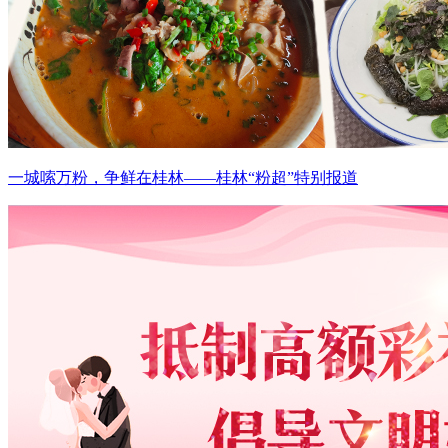
一城嗦万粉，争鲜在桂林——桂林“粉超”特别报道