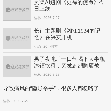
灵渠AI短剧《史禄的使命》今
日上线！
2026-7-27
桂林
长征主题剧《湘江1934的记
忆》在兴安开机
动态
20小时前
男子夜跑后一口气喝下大半瓶
冰镇饮料，突发剧烈胸痛被送
医！医生提醒→
2026-7-27
桂林
导致痛风的“隐形杀手”，很多人都忽略了
桂林
2026-7-27