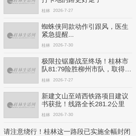
2026-7-27
桂林
蜘蛛侠同款动作引跟风，医生
紧急提醒...
2026-7-30
桂林
极限拉锯鏖战至终场！桂林市
队81:79险胜柳州市队，取得四
连胜
2026-7-27
桂林
新建文山至靖西铁路项目建议
书获批！线路全长281.2公里
2026-7-30
桂林
请注意绕行！桂林这一路段已实施全幅封闭