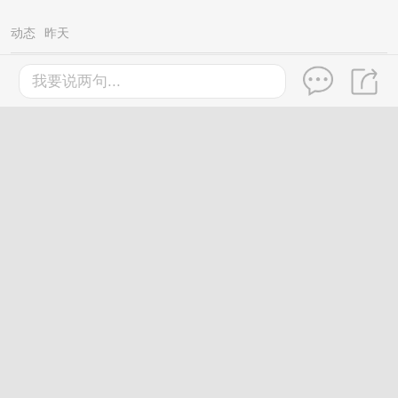
动态
昨天
台风“红霞”外围分区派送高温暴雨，广西新
我要说两句...
一轮较强降雨已在路上……
桂林
2026-7-27
微信新功能来了!