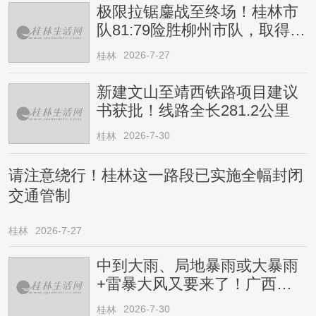
极限拉锯鏖战至终场！桂林市
队81:79险胜柳州市队，取得四
连胜
2026-7-27
桂林
新建文山至靖西铁路项目建议
书获批！线路全长281.2公里
2026-7-30
桂林
请注意绕行！桂林这一路段已实施全幅封闭
交通管制
桂林
2026-7-27
中到大雨、局地暴雨或大暴雨
+雷暴大风又要来了！广西人
请注意
2026-7-30
桂林