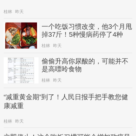
桂林
昨天
一个吃饭习惯改变，他3个月甩
掉37斤！5种慢病药停了4种
桂林
昨天
偷偷升高你尿酸的，可能并不
是高嘌呤食物
桂林
昨天
“减重黄金期”到了！人民日报手把手教您健
康减重
桂林
昨天