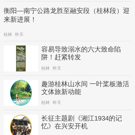
衡阳—南宁公路龙胜至融安段（桂林段）迎
来新进展！
桂林
昨天
容易导致溺水的六大致命陷
阱！赶紧转发
桂林
昨天
趣游桂林山水间 一叶桨板激活
文体旅新动能
桂林
昨天
长征主题剧《湘江1934的记
忆》在兴安开机