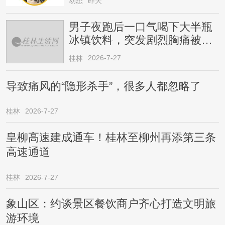
动态
昨天
男子夜跑后一口气喝下大半瓶
冰镇饮料，突发剧烈胸痛被送
医！医生提醒→
2026-7-27
桂林
导致痛风的“隐形杀手”，很多人都忽略了
桂林
2026-7-27
皇柳高速建成通车！桂林至柳州再添第三条
高速通道
桂林
2026-7-27
象山区：约谈景区餐饮商户齐心打造文明旅
游环境