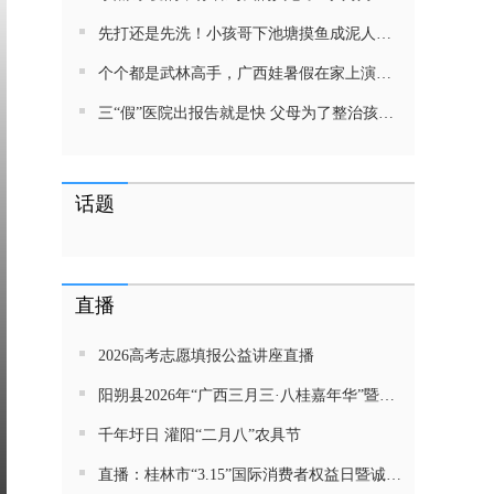
先打还是先洗！小孩哥下池塘摸鱼成泥人！网友：这才是童年该有的样子，好怀念
个个都是武林高手，广西娃暑假在家上演武侠片，80后90后:以前我们也这样玩
三“假”医院出报告就是快 父母为了整治孩子少吃零食想尽了办法 网友：“又有”笑死我了
话题
直播
2026高考志愿填报公益讲座直播
阳朔县2026年“广西三月三·八桂嘉年华”暨金龙巡游活动直播
千年圩日 灌阳“二月八”农具节
直播：桂林市“3.15”国际消费者权益日暨诚信教育主题活动网民面对面活动