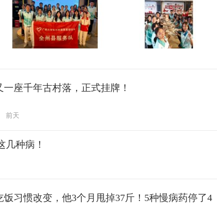
又一座千年古村落，正式挂牌！
前天
这几种病！
吃饭习惯改变，他3个月甩掉37斤！5种慢病药停了4