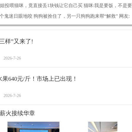
 小孩姐投喂猫咪，竟直接丢1块钱让它自己买 猫咪:我是要饭，不是要
鬼迷日眼地咬 狗狗被拴住了，另一只狗狗跑来帮“解救” 网友:
栓一块
三样”又来了!
2026-7-26
水果640元/斤！市场上已出现！
2026-7-26
 薪火接续华章