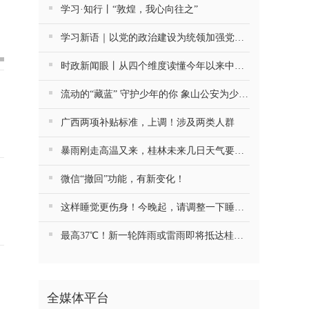
学习·知行丨“敦煌，我心向往之”
学习新语｜以党的政治建设为统领加强党的各方面建设
时政新闻眼丨从四个维度读懂今年以来中国元首外交
流动的“藏蓝” 守护少年的你 象山公安为少年筑牢暑期平安防线
广西两项补贴标准，上调！涉及两类人群
暴雨刚走高温又来，桂林未来几日天气要注意防火……
微信“撤回”功能，有新变化！
这样睡觉更伤身！今晚起，请调整一下睡觉习惯
最高37℃！新一轮阵雨或雷雨即将抵达桂林！
全媒体平台