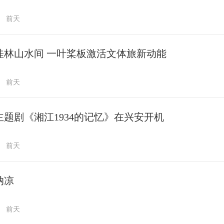
前天
桂林山水间 一叶桨板激活文体旅新动能
前天
主题剧《湘江1934的记忆》在兴安开机
前天
纳凉
前天