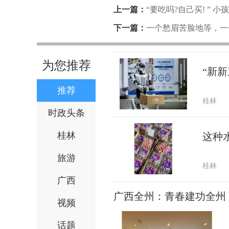
上一篇：
“要吃吗?自己买! ”
饭的!
下一篇：
一个愁眉苦脸地等，一个
这么有情有义，再找根绳把它俩
为您推荐
“新新
推荐
桂林
时政头条
桂林
这种
旅游
桂林
广西
广西全州：青春建功全州
视频
话题