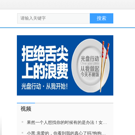
视频
果然一个人想找你的时候有的是办法！女生吵架将男友拉黑，结果男友给家里狗打电话了！汪：吵死了，一会就去把号码注销
小黑:亲爱的，你看到我的真心了吗?狗狗雨中等好朋狗不愿离去，网友:确实搞笑，黄黄都有男朋友，你却没有