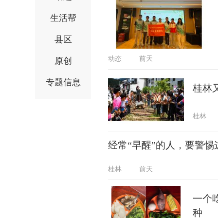
生活帮
县区
动态
前天
原创
专题信息
桂林
桂林
经常“早醒”的人，要警惕
桂林
前天
一个
种