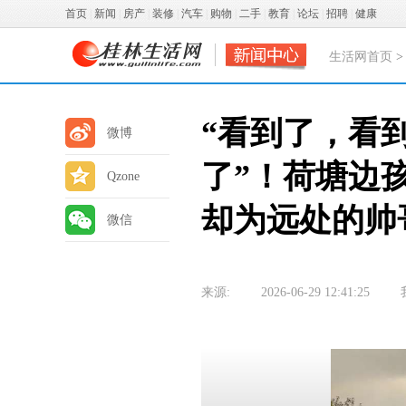
首页
|
新闻
|
房产
|
装修
|
汽车
|
购物
|
二手
|
教育
|
论坛
|
招聘
|
健康
生活网首页
“看到了，看
微博
了”！荷塘边
Qzone
却为远处的帅
微信
来源:
2026-06-29 12:41:25