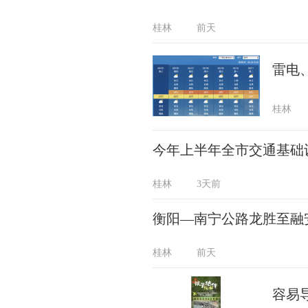
桂林
前天
雷电
桂林
今年上半年全市交通基础设
桂林
3天前
衡阳—南宁公路龙胜至融
桂林
前天
容易