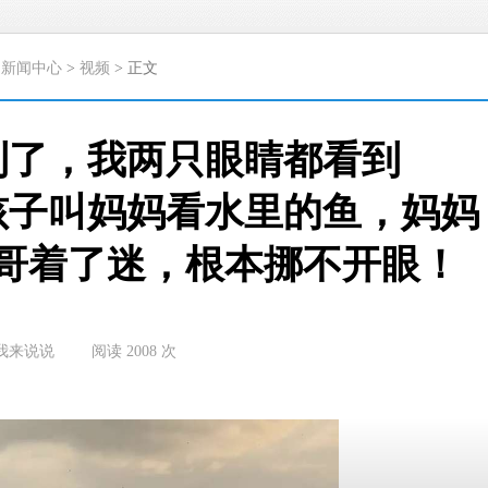
>
新闻中心
>
视频
> 正文
到了，我两只眼睛都看到
孩子叫妈妈看水里的鱼，妈妈
哥着了迷，根本挪不开眼！
我来说说
阅读
2008
次