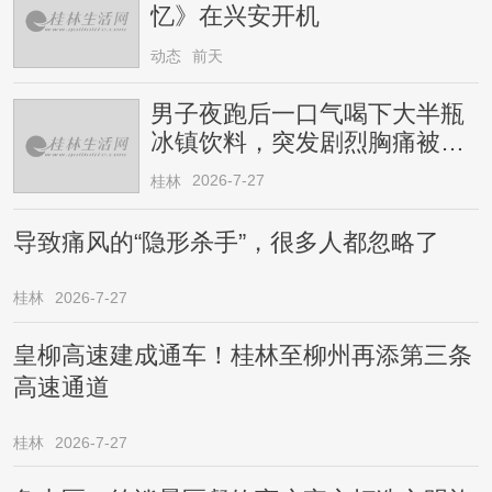
忆》在兴安开机
动态
前天
男子夜跑后一口气喝下大半瓶
冰镇饮料，突发剧烈胸痛被送
医！医生提醒→
2026-7-27
桂林
导致痛风的“隐形杀手”，很多人都忽略了
桂林
2026-7-27
皇柳高速建成通车！桂林至柳州再添第三条
高速通道
桂林
2026-7-27