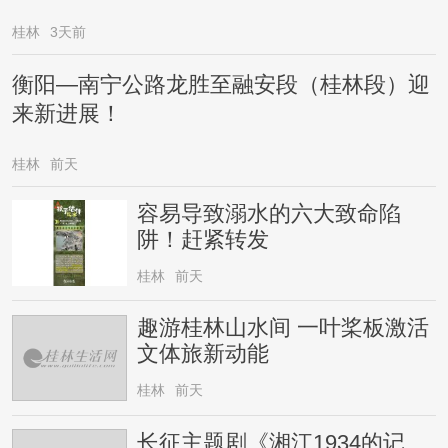
桂林
3天前
衡阳—南宁公路龙胜至融安段（桂林段）迎
来新进展！
桂林
前天
容易导致溺水的六大致命陷
阱！赶紧转发
桂林
前天
趣游桂林山水间 一叶桨板激活
文体旅新动能
桂林
前天
长征主题剧《湘江1934的记