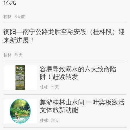
亿元
桂林
3天前
衡阳—南宁公路龙胜至融安段（桂林段）迎
来新进展！
桂林
昨天
容易导致溺水的六大致命陷
阱！赶紧转发
桂林
昨天
趣游桂林山水间 一叶桨板激活
文体旅新动能
桂林
昨天