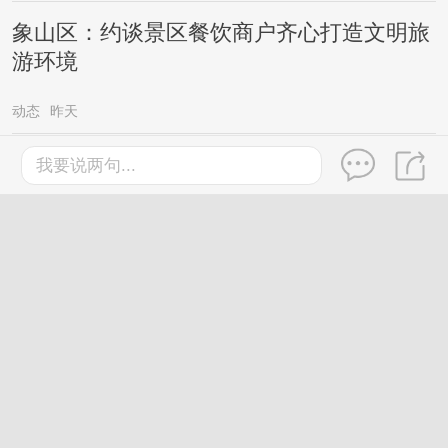
象山区：约谈景区餐饮商户齐心打造文明旅
游环境
动态
昨天
台风“红霞”外围分区派送高温暴雨，广西新
我要说两句...
一轮较强降雨已在路上……
桂林
2026-7-27
微信新功能来了!