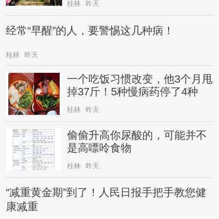
桂林
昨天
经常“早醒”的人，要警惕这几种病！
桂林
昨天
一个吃饭习惯改变，他3个月甩
掉37斤！5种慢病药停了4种
桂林
昨天
偷偷升高你尿酸的，可能并不
是高嘌呤食物
桂林
昨天
“减重黄金期”到了！人民日报手把手教您健
康减重