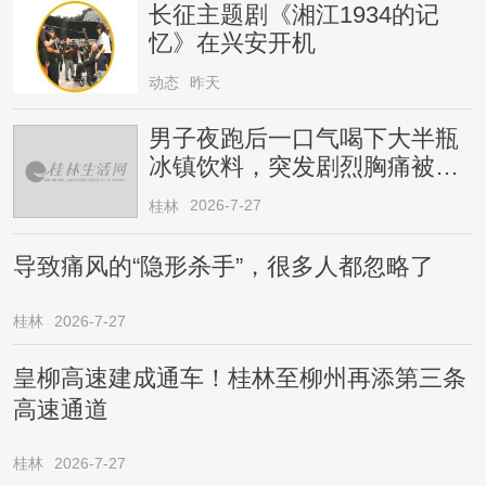
长征主题剧《湘江1934的记
忆》在兴安开机
动态
昨天
男子夜跑后一口气喝下大半瓶
冰镇饮料，突发剧烈胸痛被送
医！医生提醒→
2026-7-27
桂林
导致痛风的“隐形杀手”，很多人都忽略了
桂林
2026-7-27
皇柳高速建成通车！桂林至柳州再添第三条
高速通道
桂林
2026-7-27