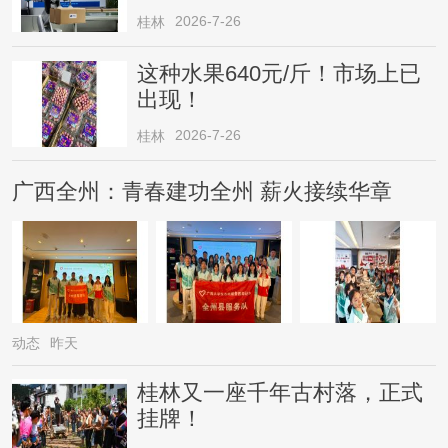
2026-7-26
桂林
这种水果640元/斤！市场上已
出现！
2026-7-26
桂林
广西全州：青春建功全州 薪火接续华章
动态
昨天
桂林又一座千年古村落，正式
挂牌！