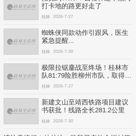
打卡地的路更好走了
2026-7-27
桂林
蜘蛛侠同款动作引跟风，医生
紧急提醒...
2026-7-30
桂林
极限拉锯鏖战至终场！桂林市
队81:79险胜柳州市队，取得四
连胜
2026-7-27
桂林
新建文山至靖西铁路项目建议
书获批！线路全长281.2公里
2026-7-30
桂林