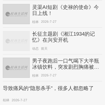
灵渠AI短剧《史禄的使命》今
日上线！
2026-7-27
桂林
长征主题剧《湘江1934的记
忆》在兴安开机
动态
前天
男子夜跑后一口气喝下大半瓶
冰镇饮料，突发剧烈胸痛被送
医！医生提醒→
2026-7-27
桂林
导致痛风的“隐形杀手”，很多人都忽略了
桂林
2026-7-27