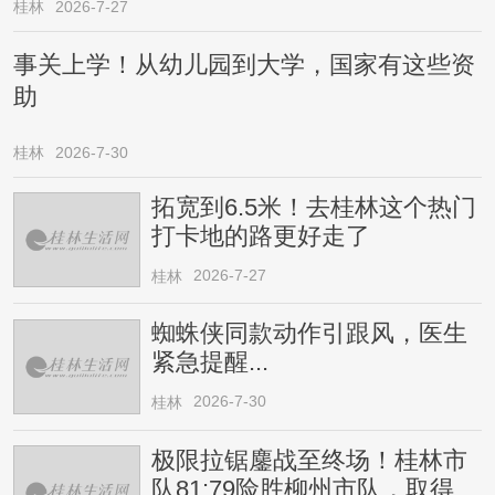
桂林
2026-7-27
事关上学！从幼儿园到大学，国家有这些资
助
桂林
2026-7-30
拓宽到6.5米！去桂林这个热门
打卡地的路更好走了
2026-7-27
桂林
蜘蛛侠同款动作引跟风，医生
紧急提醒...
2026-7-30
桂林
极限拉锯鏖战至终场！桂林市
队81:79险胜柳州市队，取得四