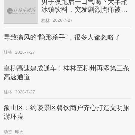
男子夜跑后一口气喝下大半瓶
冰镇饮料，突发剧烈胸痛被送
医！医生提醒→
2026-7-27
桂林
导致痛风的“隐形杀手”，很多人都忽略了
桂林
2026-7-27
皇柳高速建成通车！桂林至柳州再添第三条
高速通道
桂林
2026-7-27
象山区：约谈景区餐饮商户齐心打造文明旅
游环境
动态
昨天