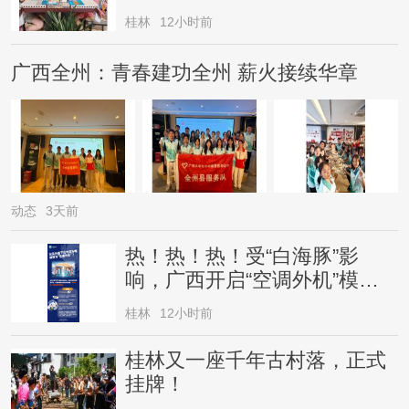
桂林
12小时前
广西全州：青春建功全州 薪火接续华章
动态
3天前
热！热！热！受“白海豚”影
响，广西开启“空调外机”模
式，局地气温直冲38℃
桂林
12小时前
桂林又一座千年古村落，正式
挂牌！