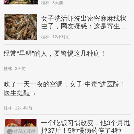
桂林
3天前
女子洗活虾洗出密密麻麻线状
虫子，网友疑惑：这是寄生虫
还是虾崽？医生提醒→
桂林
12小时前
经常“早醒”的人，要警惕这几种病！
桂林
3天前
吹了一天一夜的空调，女子“中毒”进医院！
医生提醒→
桂林
12小时前
一个吃饭习惯改变，他3个月甩
掉37斤！5种慢病药停了4种