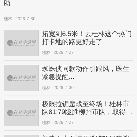
助
桂林
2026-7-30
拓宽到6.5米！去桂林这个热门
打卡地的路更好走了
2026-7-27
桂林
蜘蛛侠同款动作引跟风，医生
紧急提醒...
2026-7-30
桂林
极限拉锯鏖战至终场！桂林市
队81:79险胜柳州市队，取得四
连胜
2026-7-27
桂林