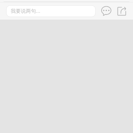
游玩必看！这条漓江游船专线
我要说两句...
首班车运营时间调整！
2026-7-30
桂林
灵渠AI短剧《史禄的使命》今
日上线！
2026-7-27
桂林
长征主题剧《湘江1934的记
忆》在兴安开机
动态
3天前
男子夜跑后一口气喝下大半瓶
冰镇饮料，突发剧烈胸痛被送
医！医生提醒→
2026-7-27
桂林