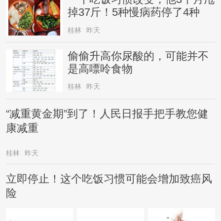
掉37斤！5种慢病药停了4种
桂林
昨天
偷偷升高你尿酸的，可能并不
是高嘌呤食物
桂林
昨天
“减重黄金期”到了！人民日报手把手教您健
康减重
桂林
昨天
立即停止！这个吃饭习惯可能会增加致癌风
险