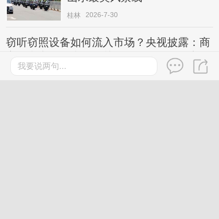
2026-7-30
桂林
窃听窃照设备如何流入市场？央视披露：商
家在电商平台上更换关键词公然销售，宣
我要说两句...
称“工作时完全静默，无声无光无振动”等
桂林
2026-7-27
鸡蛋这样吃更有营养，还有利
于控制体重，今天起调整一下
→
2026-7-30
桂林