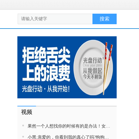
视频
果然一个人想找你的时候有的是办法！女生吵架将男友拉黑，结果男友给家里狗打电话了！汪：吵死了，一会就去把号码注销
小黑:亲爱的，你看到我的真心了吗?狗狗雨中等好朋狗不愿离去，网友:确实搞笑，黄黄都有男朋友，你却没有