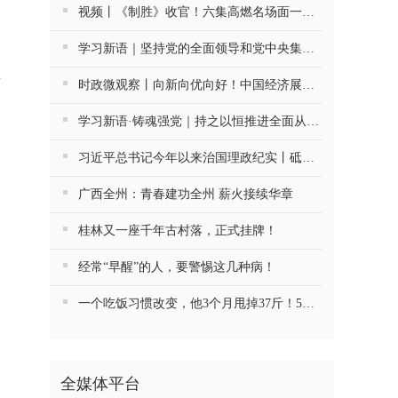
视频丨《制胜》收官！六集高燃名场面一次看够
学习新语｜坚持党的全面领导和党中央集中统一领导
段
时政微观察丨向新向优向好！中国经济展现强大韧性和活力
学习新语·铸魂强党｜持之以恒推进全面从严治党
习近平总书记今年以来治国理政纪实丨砥砺初心使命 把党建设得更加坚强有力
广西全州：青春建功全州 薪火接续华章
桂林又一座千年古村落，正式挂牌！
经常“早醒”的人，要警惕这几种病！
一个吃饭习惯改变，他3个月甩掉37斤！5种慢病药停了4种
全媒体平台