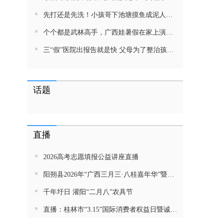
先打还是先洗！小孩哥下池塘摸鱼成泥人！网友：这才是童年该有的样子，好怀念
个个都是武林高手，广西娃暑假在家上演武侠片，80后90后:以前我们也这样玩
三“假”医院出报告就是快 父母为了整治孩子少吃零食想尽了办法 网友：“又有”笑死我了
话题
直播
2026高考志愿填报公益讲座直播
阳朔县2026年“广西三月三·八桂嘉年华”暨金龙巡游活动直播
千年圩日 灌阳“二月八”农具节
直播：桂林市“3.15”国际消费者权益日暨诚信教育主题活动网民面对面活动