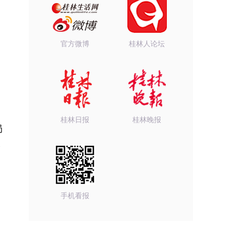
官方微博
桂林人论坛
桂林日报
桂林晚报
局
输
手机看报