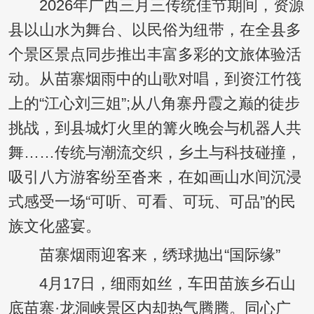
2026年广西三月三传统佳节期间，资源
县以山水为舞台、以民俗为纽带，在全县多
个景区景点同步推出丰富多彩的文旅体验活
动。从苗寨烟雨中的山歌对唱，到资江竹筏
上的“江心刘三姐”;从八角寨丹霞之巅的徒步
挑战，到县城灯火里的篝火晚会与机器人共
舞……传统与潮流交织，乡土与科技碰撞，
吸引八方游客纷至沓来，在如画山水间沉浸
式感受一场“可听、可看、可玩、可品”的民
族文化盛宴。
苗寨烟雨迎客来，绣球抛出“国际缘”
4月17日，细雨如丝，车田苗族乡石山
底苗寨·龙洞峡景区内却热气腾腾。同心广