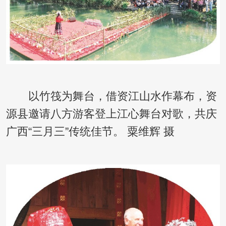
以竹筏为舞台，借资江山水作幕布，资
源县邀请八方游客登上江心舞台对歌，共庆
广西“三月三”传统佳节。 粟维辉 摄