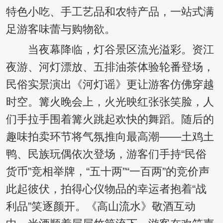
特色小吃、手工艺品和农特产品，一站式满
足游客味蕾与购物欲。
当夜幕降临，灯谷景区流光溢彩。资江
夜游、河灯漂放、五排油茶体验轮番登场，
民俗实景演出《河灯谣》更让游客仿佛穿越
时空。篝火晚会上，火光映红张张笑脸，人
们手拉手围着篝火跳起欢快的舞蹈。随后的
趣味拍卖环节将气氛推向最高潮——土鸡土
鸭、民族玩偶依次登场，游客们手持“民俗
货币”竞相举牌，“五十两”“一百两”的竞价声
此起彼伏，拍得心仪物品的幸运者抱着“战
利品”笑逐颜开。《高山流水》敬酒互动