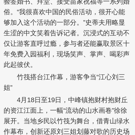
验签婚书、拜堂、接受苗家祝福等一系列婚
俗。“我很喜欢中国的民俗活动，很开心能
够加入这个活动的一部分。”史蒂夫用略显
生涩的中文笑着告诉记者。沉浸式的互动不
仅让游客直呼过瘾，参与者还能赢取景区十
年免费入园福利，现场笑声、掌声、喝彩声
此起彼伏。
竹筏搭台江作幕，游客争当“江心刘三
姐”
4月18日至19日，中峰镇抱财村抱财丘
的资江江面上，一幅“流动的山水画卷”徐徐
展开。当地乡民以竹筏为舞台，借青山绿水
作幕布，创新还原刘三姐划藤对歌的历史场