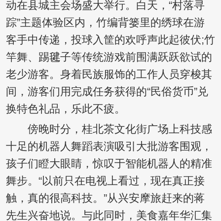
动在县城主会场盛大举行。白天，“村落寻
踪”主题体验区内，竹编背篓里的绣球在游
客手中传递，投球入筐的欢呼声此起彼伏;竹
竿舞、踢毽子等传统游戏前围满跃跃欲试的
老少游客。身着民族服饰的工作人员穿梭其
间，游客们用完成任务获得的“民俗货币”兑
换特色礼品，乐此不疲。
傍晚时分，桂北茶文化街广场上科技感
十足的机器人舞蹈表演吸引大批游客围观，
孩子们瞪大眼睛，惊叹于智能机器人的精准
舞步。“以前只在电视上看过，现在真正接
触，真的很高科技。”从兴安摩旅赶来的蒋
先生兴奋地说。与此同时，美食嘉年华汇集