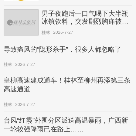
男子夜跑后一口气喝下大半瓶
冰镇饮料，突发剧烈胸痛被送
医！医生提醒→
2026-7-27
桂林
导致痛风的“隐形杀手”，很多人都忽略了
桂林
2026-7-27
皇柳高速建成通车！桂林至柳州再添第三条
高速通道
桂林
2026-7-27
台风“红霞”外围分区派送高温暴雨，广西新
一轮较强降雨已在路上……