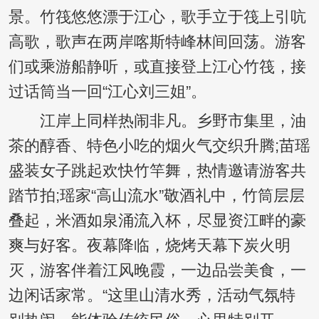
景。竹筏悠悠漂于江心，歌手立于筏上引吭
高歌，歌声在两岸喀斯特峰林间回荡。游客
们或乘游船静听，或直接登上江心竹筏，接
过话筒当一回“江心刘三姐”。
江岸上同样热闹非凡。乡野市集里，油
茶的醇香、特色小吃的烟火气交织升腾;苗瑶
盛装女子跳起欢快竹竿舞，热情邀请游客共
踏节拍;瑶家“高山流水”敬酒礼中，竹筒层层
叠起，米酒如泉涌流入杯，尽显资江畔的豪
爽与好客。夜幕降临，烧烤天幕下炭火明
灭，游客伴着江风晚霞，一边品尝美食，一
边闲话家常。“这里山清水秀，活动气氛特