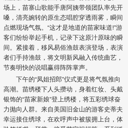
场上，苗寨山歌能手唐阿姨带领团队率先开
嗓，清亮婉转的原生态唱腔穿透雨雾，瞬间
点燃现场气氛。“这才是地道的苗家味道!”游
客们纷纷举起手机，记录下这原汁原味的瞬
间。紧接着，移风易俗渔鼓表演登场，表演
者们手持渔鼓，将文明新风融入传统曲艺，
节奏明快的说唱赢得阵阵掌声。
下午的“凤姐招郎”仪式更是将气氛推向
高潮。苗绣楼下人头攒动，身着红妆、头戴
银饰的“苗家新娘”登上绣楼，将五彩绣球奋
力抛向人群。来自美国旧金山的游客史蒂夫
幸运接住绣球，在欢呼声中被簇拥上台，体