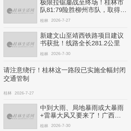
极限拉锯鏖战至终场！桂林市
队81:79险胜柳州市队，取得四
连胜
2026-7-27
桂林
新建文山至靖西铁路项目建议
书获批！线路全长281.2公里
2026-7-30
桂林
请注意绕行！桂林这一路段已实施全幅封闭
交通管制
桂林
2026-7-27
中到大雨、局地暴雨或大暴雨
+雷暴大风又要来了！广西人
请注意
2026-7-30
桂林