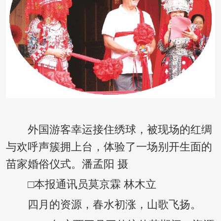
外国游客幸运接住绣球，被现场的红绸
与欢呼声簇拥上台，体验了一场别开生面的
苗家婚俗仪式。潘孟阳 摄
□本报通讯员莫京霖 林木立
四月的资源，春水初涨，山歌飞扬。