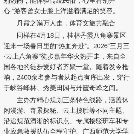
别热闹，能体验传统民俗，心里特别开
心!”游客曾女士脸上洋溢着满足的笑容。
丹霞之巅万人走，体育文旅共融合
同样在4月18日，桂林丹霞八角寨景区
迎来一场春日里的“热血奔赴”。2026“三月三
·云上八角寨”徒步嘉年华火热开走，来自全
国各地的徒步爱好者齐聚一堂。随着发令枪
响，2400余名参与者从起点有序出发，穿行
于峡谷峰林、秀美田园与丹霞奇峰之间。
主办方精心规划三条特色线路，涵盖休
闲漫游、奇景探秘、云上揽胜等不同主题。
沿途规范清晰的标识点、专属接驳班车和专
业应急救援队伍全程守护。广西师范大学学