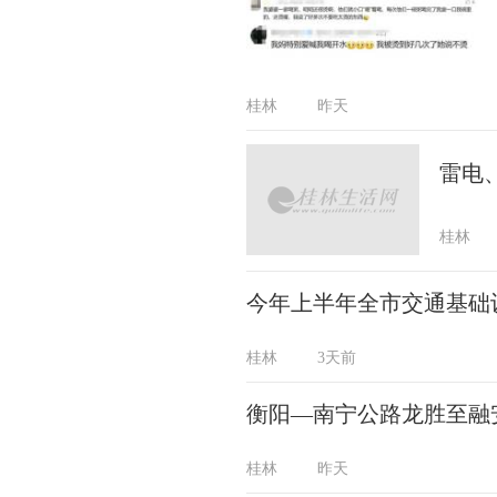
桂林
昨天
雷电
桂林
今年上半年全市交通基础设
桂林
3天前
衡阳—南宁公路龙胜至融
桂林
昨天