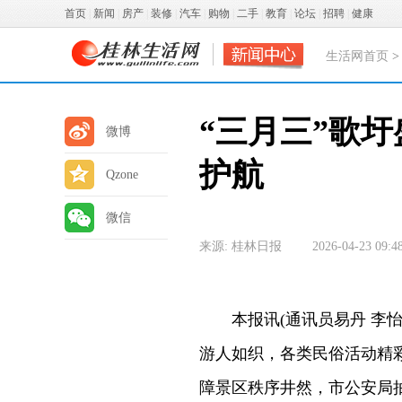
首页
|
新闻
|
房产
|
装修
|
汽车
|
购物
|
二手
|
教育
|
论坛
|
招聘
|
健康
生活网首页
“三月三”歌
微博
护航
Qzone
微信
来源: 桂林日报
2026-04-23 09:4
本报讯(通讯员易丹 李怡
游人如织，各类民俗活动精
障景区秩序井然，市公安局