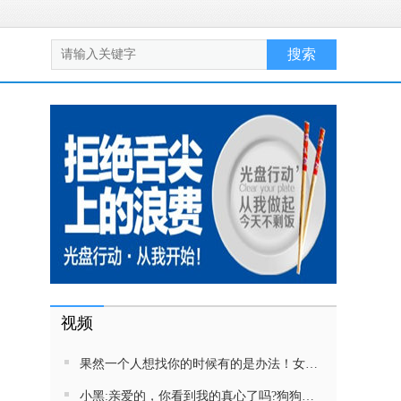
视频
果然一个人想找你的时候有的是办法！女生吵架将男友拉黑，结果男友给家里狗打电话了！汪：吵死了，一会就去把号码注销
小黑:亲爱的，你看到我的真心了吗?狗狗雨中等好朋狗不愿离去，网友:确实搞笑，黄黄都有男朋友，你却没有