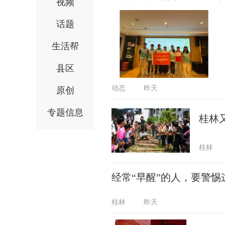
视频
话题
生活帮
县区
动态
昨天
原创
专题信息
桂林
桂林
经常“早醒”的人，要警惕
桂林
昨天