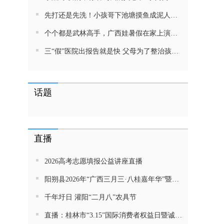
先打还是先洗！小孩哥下池塘摸鱼成泥人！网友：这才是童年该有的样子，好怀念
个个都是武林高手，广西娃暑假在家上演武侠片，80后90后:以前我们也这样玩
三“假”医院出报告就是快 父母为了整治孩子少吃零食想尽了办法 网友：“又有”笑死我了
话题
直播
2026高考志愿填报公益讲座直播
阳朔县2026年“广西三月三·八桂嘉年华”暨金龙巡游活动直播
千年圩日 灌阳“二月八”农具节
直播：桂林市“3.15”国际消费者权益日暨诚信教育主题活动网民面对面活动