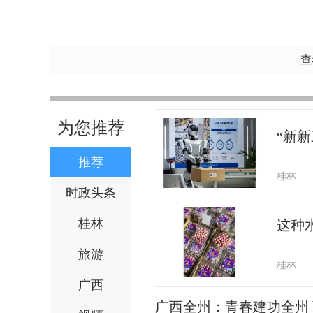
查
为您推荐
“新新
推荐
桂林
时政头条
桂林
这种
旅游
桂林
广西
广西全州：青春建功全州