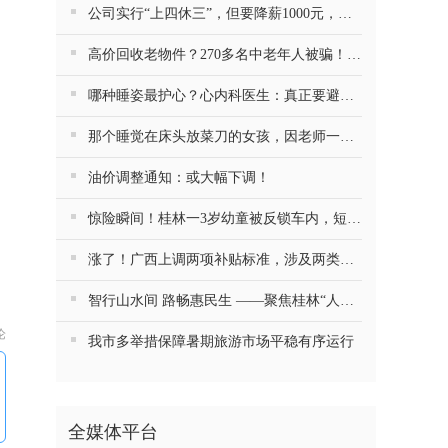
公司实行“上四休三”，但要降薪1000元，不接受只能辞职……你愿意吗？
高价回收老物件？270多名中老年人被骗！警方提醒
哪种睡姿最护心？心内科医生：真正要避开的是这一种
那个睡觉在床头放菜刀的女孩，因老师一句“跟我回家”改写了人生
油价调整通知：或大幅下调！
惊险瞬间！桂林一3岁幼童被反锁车内，短短数分钟险窒息…
涨了！广西上调两项补贴标准，涉及两类人群
智行山水间 路畅惠民生 ——聚焦桂林“人工智能+交通运输”的探索与实践
论
我市多举措保障暑期旅游市场平稳有序运行
全媒体平台