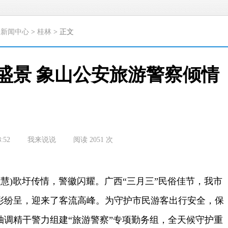
>
新闻中心
>
桂林
> 正文
圩盛景 象山公安旅游警察倾情
8:52
我来说说
阅读
2051
次
慧)歌圩传情，警徽闪耀。广西“三月三”民俗佳节，我市
彩纷呈，迎来了客流高峰。为守护市民游客出行安全，保
抽调精干警力组建“旅游警察”专项勤务组，全天候守护重