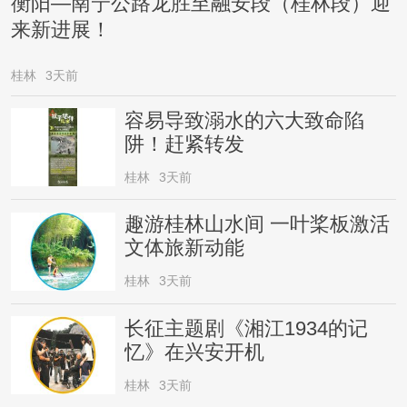
衡阳—南宁公路龙胜至融安段（桂林段）迎
来新进展！
桂林
3天前
容易导致溺水的六大致命陷
阱！赶紧转发
桂林
3天前
趣游桂林山水间 一叶桨板激活
文体旅新动能
桂林
3天前
长征主题剧《湘江1934的记
忆》在兴安开机
桂林
3天前