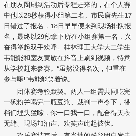
在朋友圈刷到活动后专程赶来的，在个人赛
中他以28秒获得小组第二名。市民唐先生17
日错过了报名，18日早早便来到现场排队报
名，最终以29秒拿下所在小组赛第一名，兴
奋得举起双手欢呼。桂林理工大学大二学生
韦能能和室友黄敏在抖音上刷到视频，特意
从学校赶来参赛。“虽然没得名次，但重在
参与嘛!”韦能能笑着说。
团体赛考验默契。两人一组需共同吃完
一碗粉并喝完一瓶豆浆。裁判一声令下，搭
档们埋头猛嗦，你一口我一口，配合得天衣
无缝。现场加油声、欢笑声此起彼伏。
欢乐赛结束后，有当地的粉丝团自发走