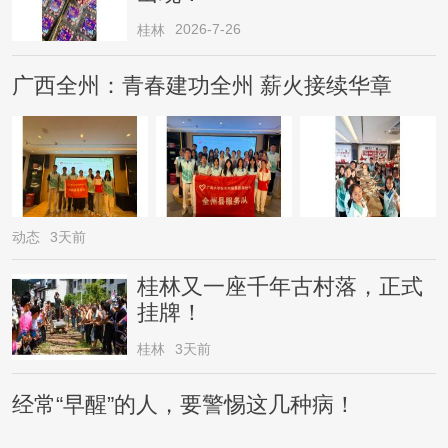
2026-7-26
桂林
广西全州：青春建功全州 薪火接续华章
动态
3天前
桂林又一座千年古村落，正式
挂牌！
桂林
3天前
经常“早醒”的人，要警惕这几种病！