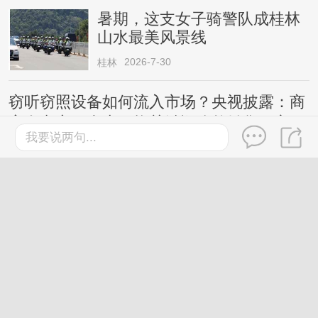
暑期，这支女子骑警队成桂林
山水最美风景线
2026-7-30
桂林
窃听窃照设备如何流入市场？央视披露：商
家在电商平台上更换关键词公然销售，宣
我要说两句...
称“工作时完全静默，无声无光无振动”等
桂林
2026-7-27
鸡蛋这样吃更有营养，还有利
于控制体重，今天起调整一下