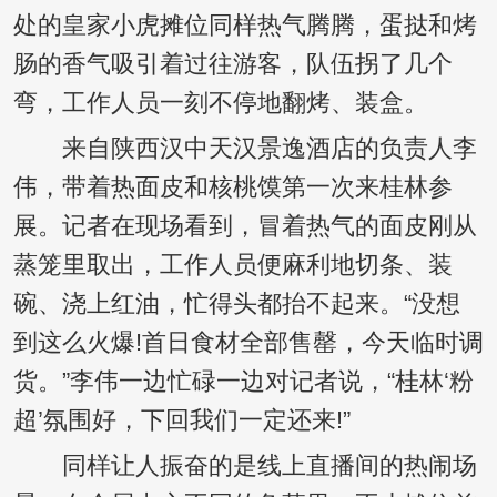
处的皇家小虎摊位同样热气腾腾，蛋挞和烤
肠的香气吸引着过往游客，队伍拐了几个
弯，工作人员一刻不停地翻烤、装盒。
来自陕西汉中天汉景逸酒店的负责人李
伟，带着热面皮和核桃馍第一次来桂林参
展。记者在现场看到，冒着热气的面皮刚从
蒸笼里取出，工作人员便麻利地切条、装
碗、浇上红油，忙得头都抬不起来。“没想
到这么火爆!首日食材全部售罄，今天临时调
货。”李伟一边忙碌一边对记者说，“桂林‘粉
超’氛围好，下回我们一定还来!”
同样让人振奋的是线上直播间的热闹场