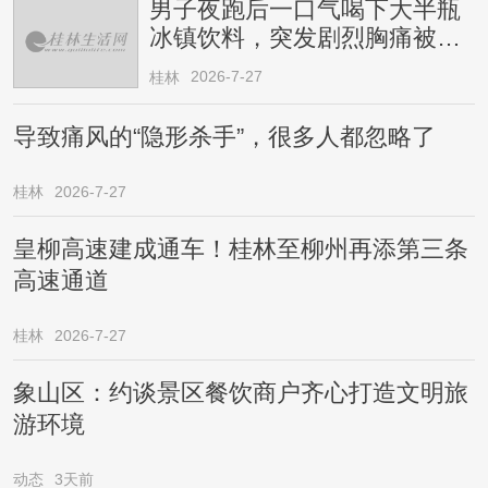
男子夜跑后一口气喝下大半瓶
冰镇饮料，突发剧烈胸痛被送
医！医生提醒→
2026-7-27
桂林
导致痛风的“隐形杀手”，很多人都忽略了
桂林
2026-7-27
皇柳高速建成通车！桂林至柳州再添第三条
高速通道
桂林
2026-7-27
象山区：约谈景区餐饮商户齐心打造文明旅
游环境
动态
3天前