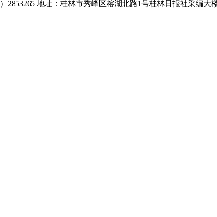
0773）2853265 地址：桂林市秀峰区榕湖北路1号桂林日报社采编大