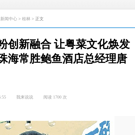
>
新闻中心
>
桂林
> 正文
粉创新融合 让粤菜文化焕发
珠海常胜鲍鱼酒店总经理唐
6:55
我来说说
阅读
1700
次