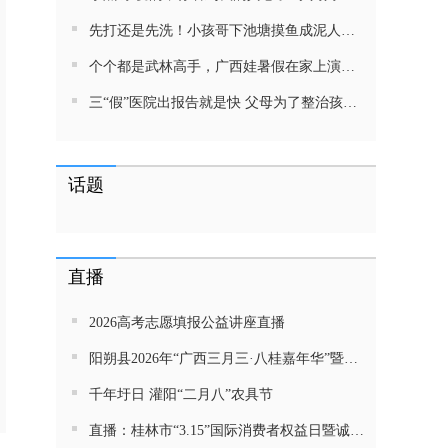
先打还是先洗！小孩哥下池塘摸鱼成泥人！网友：这才是童年该有的样子，好怀念
个个都是武林高手，广西娃暑假在家上演武侠片，80后90后:以前我们也这样玩
三“假”医院出报告就是快 父母为了整治孩子少吃零食想尽了办法 网友：“又有”笑死我了
话题
直播
2026高考志愿填报公益讲座直播
阳朔县2026年“广西三月三·八桂嘉年华”暨金龙巡游活动直播
千年圩日 灌阳“二月八”农具节
直播：桂林市“3.15”国际消费者权益日暨诚信教育主题活动网民面对面活动