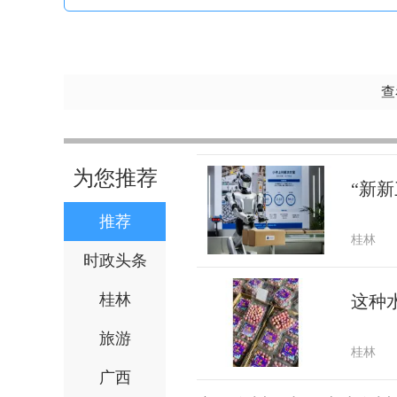
查
为您推荐
“新新
推荐
桂林
时政头条
桂林
这种
旅游
桂林
广西