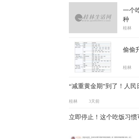
一个
种
桂林
偷偷
桂林
“减重黄金期”到了！人
桂林
3天前
立即停止！这个吃饭习惯