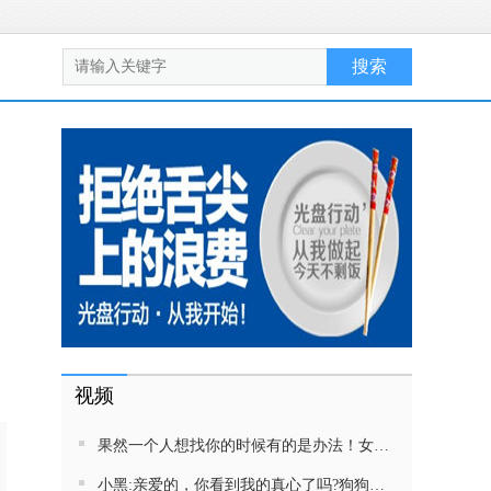
视频
果然一个人想找你的时候有的是办法！女生吵架将男友拉黑，结果男友给家里狗打电话了！汪：吵死了，一会就去把号码注销
小黑:亲爱的，你看到我的真心了吗?狗狗雨中等好朋狗不愿离去，网友:确实搞笑，黄黄都有男朋友，你却没有