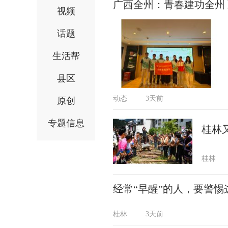
广西全州：青春建功全州
视频
话题
生活帮
县区
动态
3天前
原创
专题信息
桂林
桂林
经常“早醒”的人，要警惕
桂林
3天前