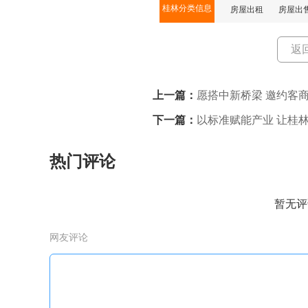
桂林分类信息
房屋出租
房屋出
返
上一篇：
愿搭中新桥梁 邀约客
总经理余的汮
下一篇：
以标准赋能产业 让桂
热门评论
暂无评
网友评论