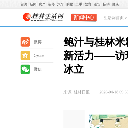
首页
|
新闻
|
房产
|
装修
|
汽车
|
购物
|
二手
|
教育
|
论坛
|
招聘
|
健康
生活网首页
鲍汁与桂林米
微博
新活力——访
Qzone
冰立
微信
来源: 桂林日报
2026-04-18 09:3