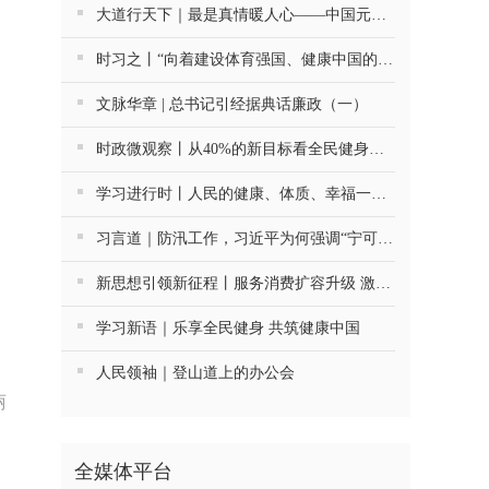
大道行天下｜最是真情暖人心——中国元首外交的世界情怀与大国气派
时习之丨“向着建设体育强国、健康中国的目标不断迈进”
文脉华章 | 总书记引经据典话廉政（一）
时政微观察丨从40%的新目标看全民健身事业高质量发展
学习进行时丨人民的健康、体质、幸福一脉相承
习言道｜防汛工作，习近平为何强调“宁可十防九空”？
新思想引领新征程丨服务消费扩容升级 激发内需新活力
学习新语｜乐享全民健身 共筑健康中国
人民领袖｜登山道上的办公会
丽
全媒体平台