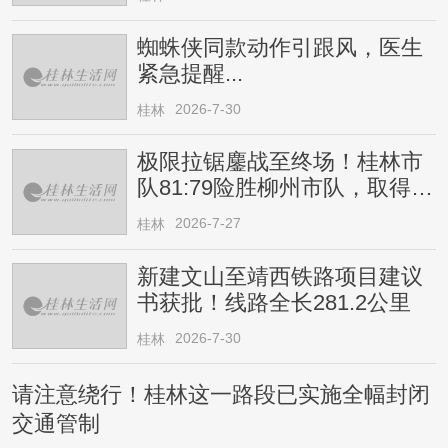
蜘蛛侠同款动作引跟风，医生
紧急提醒...
2026-7-30
桂林
极限拉锯鏖战至终场！桂林市
队81:79险胜柳州市队，取得四
连胜
2026-7-27
桂林
新建文山至靖西铁路项目建议
书获批！线路全长281.2公里
2026-7-30
桂林
请注意绕行！桂林这一路段已实施全幅封闭
交通管制