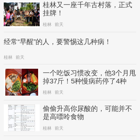
桂林又一座千年古村落，正式
挂牌！
桂林
前天
经常“早醒”的人，要警惕这几种病！
桂林
前天
一个吃饭习惯改变，他3个月甩
掉37斤！5种慢病药停了4种
桂林
前天
偷偷升高你尿酸的，可能并不
是高嘌呤食物
桂林
前天