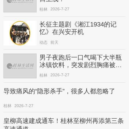
2026-7-27
桂林
长征主题剧《湘江1934的记
忆》在兴安开机
动态
前天
男子夜跑后一口气喝下大半瓶
冰镇饮料，突发剧烈胸痛被送
医！医生提醒→
2026-7-27
桂林
导致痛风的“隐形杀手”，很多人都忽略了
桂林
2026-7-27
皇柳高速建成通车！桂林至柳州再添第三条