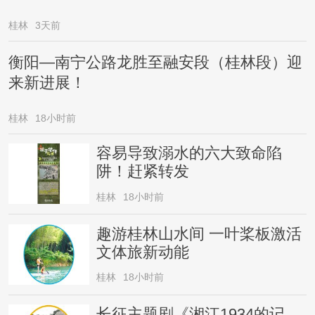
桂林
3天前
衡阳—南宁公路龙胜至融安段（桂林段）迎
来新进展！
桂林
18小时前
容易导致溺水的六大致命陷
阱！赶紧转发
桂林
18小时前
趣游桂林山水间 一叶桨板激活
文体旅新动能
桂林
18小时前
长征主题剧《湘江1934的记