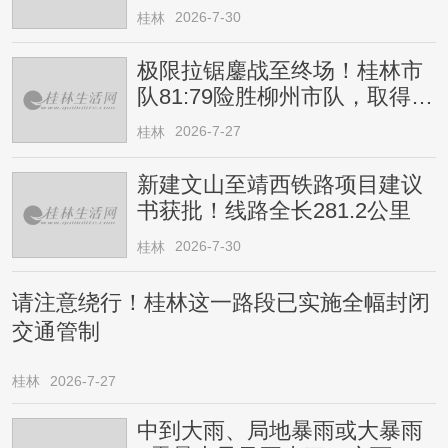
2026-7-30
桂林
极限拉锯鏖战至终场！桂林市
队81:79险胜柳州市队，取得四
连胜
2026-7-27
桂林
新建文山至靖西铁路项目建议
书获批！线路全长281.2公里
2026-7-30
桂林
请注意绕行！桂林这一路段已实施全幅封闭
交通管制
桂林
2026-7-27
中到大雨、局地暴雨或大暴雨