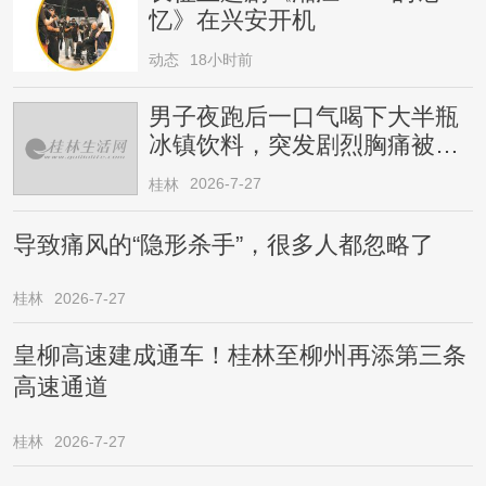
忆》在兴安开机
动态
18小时前
男子夜跑后一口气喝下大半瓶
冰镇饮料，突发剧烈胸痛被送
医！医生提醒→
2026-7-27
桂林
导致痛风的“隐形杀手”，很多人都忽略了
桂林
2026-7-27
皇柳高速建成通车！桂林至柳州再添第三条
高速通道
桂林
2026-7-27