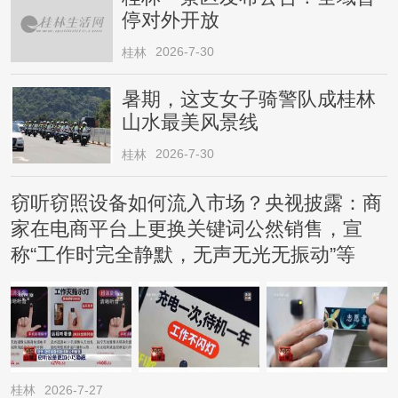
停对外开放
2026-7-30
桂林
暑期，这支女子骑警队成桂林
山水最美风景线
2026-7-30
桂林
窃听窃照设备如何流入市场？央视披露：商
家在电商平台上更换关键词公然销售，宣
称“工作时完全静默，无声无光无振动”等
桂林
2026-7-27