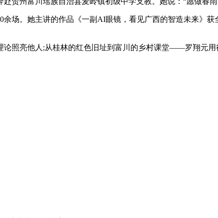
奔赴贺州富川瑶族自治县麦岭镇初级中学支教。她说：“愿做春雨
余场。她主讲的作品《一副AI眼镜，看见广西的智造未来》获
照亮他人;从桂林的红色旧址到富川的乡村课堂——罗翔元用