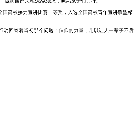
，滋润西部大地;愿做烛火，照亮孩子们前行。”
全国高校接力宣讲比赛一等奖，入选全国高校青年宣讲联盟精
行动回答着当初那个问题：信仰的力量，足以让人一辈子不后