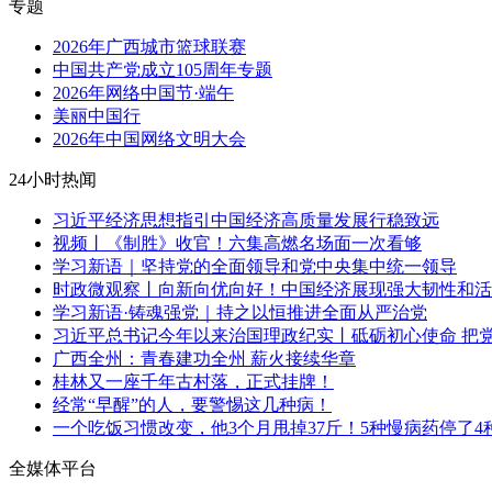
专题
2026年广西城市篮球联赛
中国共产党成立105周年专题
2026年网络中国节·端午
美丽中国行
2026年中国网络文明大会
24小时热闻
习近平经济思想指引中国经济高质量发展行稳致远
视频丨《制胜》收官！六集高燃名场面一次看够
学习新语｜坚持党的全面领导和党中央集中统一领导
时政微观察丨向新向优向好！中国经济展现强大韧性和活
学习新语·铸魂强党｜持之以恒推进全面从严治党
习近平总书记今年以来治国理政纪实丨砥砺初心使命 把
广西全州：青春建功全州 薪火接续华章
桂林又一座千年古村落，正式挂牌！
经常“早醒”的人，要警惕这几种病！
一个吃饭习惯改变，他3个月甩掉37斤！5种慢病药停了4
全媒体平台