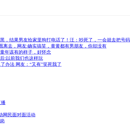
黑，结果男友给家里狗打电话了！汪：吵死了，一会就去把号码
愿离去，网友:确实搞笑，黄黄都有男朋友，你却没有
童年该有的样子，好怀念
后:以前我们也这样玩
了办法 网友：“又有”笑死我了
直播
活动网民面对面活动
带岗