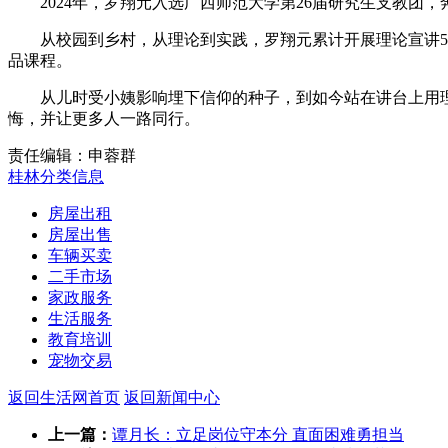
2024年，罗翔元入选广西师范大学第26届研究生支教团，
从校园到乡村，从理论到实践，罗翔元累计开展理论宣讲50
品课程。
从儿时受小姨影响埋下信仰的种子，到如今站在讲台上用理论
悔，并让更多人一路同行。
责任编辑：申蓉群
桂林分类信息
房屋出租
房屋出售
车辆买卖
二手市场
家政服务
生活服务
教育培训
宠物交易
返回生活网首页
返回新闻中心
上一篇：
谭月长：立足岗位守本分 直面困难勇担当