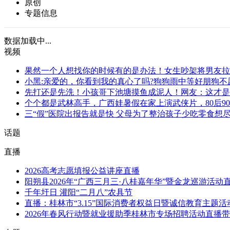
原创
专题信息
数据加载中...
视频
果然一个人想找你的时候有的是办法！女生吵架将男友拉
小黑:亲爱的，你看到我的真心了吗?狗狗雨中等好朋狗不
先打还是先洗！小孩哥下池塘摸鱼成泥人！网友：这才是
个个都是武林高手，广西娃暑假在家上演武侠片，80后90
三“假”医院出报告就是快 父母为了整治孩子少吃零食想尽
话题
直播
2026高考志愿填报公益讲座直播
阳朔县2026年“广西三月三·八桂嘉年华”暨金龙巡游活动
千年圩日 灌阳“二月八”农具节
直播：桂林市“3.15”国际消费者权益日暨诚信教育主题
2026年春风行动暨就业援助季桂林市专场招聘活动直播