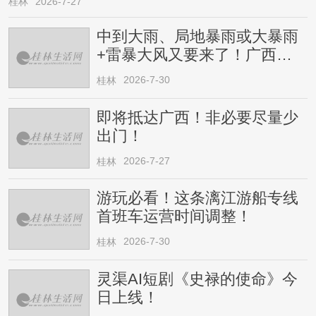
桂林
2026-7-27
中到大雨、局地暴雨或大暴雨
+雷暴大风又要来了！广西人
请注意
2026-7-30
桂林
即将抵达广西！非必要尽量少
出门！
2026-7-27
桂林
游玩必看！这条漓江游船专线
首班车运营时间调整！
2026-7-30
桂林
灵渠AI短剧《史禄的使命》今
日上线！