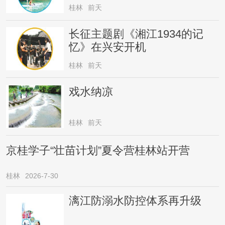
桂林
前天
长征主题剧《湘江1934的记
忆》在兴安开机
桂林
前天
戏水纳凉
桂林
前天
京桂学子“壮苗计划”夏令营桂林站开营
桂林
2026-7-30
漓江防溺水防控体系再升级