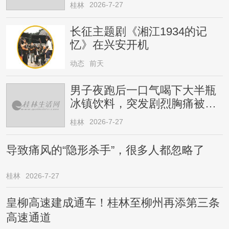
2026-7-27
桂林
长征主题剧《湘江1934的记
忆》在兴安开机
动态
前天
男子夜跑后一口气喝下大半瓶
冰镇饮料，突发剧烈胸痛被送
医！医生提醒→
2026-7-27
桂林
导致痛风的“隐形杀手”，很多人都忽略了
桂林
2026-7-27
皇柳高速建成通车！桂林至柳州再添第三条
高速通道