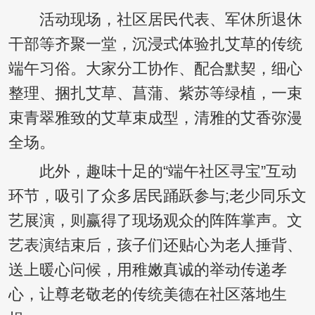
活动现场，社区居民代表、军休所退休
干部等齐聚一堂，沉浸式体验扎艾草的传统
端午习俗。大家分工协作、配合默契，细心
整理、捆扎艾草、菖蒲、紫苏等绿植，一束
束青翠雅致的艾草束成型，清雅的艾香弥漫
全场。
此外，趣味十足的“端午社区寻宝”互动
环节，吸引了众多居民踊跃参与;老少同乐文
艺展演，则赢得了现场观众的阵阵掌声。文
艺表演结束后，孩子们还贴心为老人捶背、
送上暖心问候，用稚嫩真诚的举动传递孝
心，让尊老敬老的传统美德在社区落地生