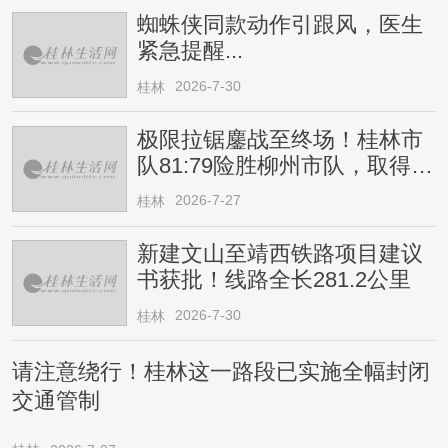
蜘蛛侠同款动作引跟风，医生
紧急提醒...
2026-7-30
桂林
极限拉锯鏖战至终场！桂林市
队81:79险胜柳州市队，取得四
连胜
2026-7-27
桂林
新建文山至靖西铁路项目建议
书获批！线路全长281.2公里
2026-7-30
桂林
请注意绕行！桂林这一路段已实施全幅封闭
交通管制