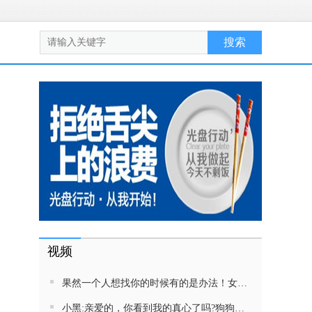
视频
果然一个人想找你的时候有的是办法！女生吵架将男友拉黑，结果男友给家里狗打电话了！汪：吵死了，一会就去把号码注销
小黑:亲爱的，你看到我的真心了吗?狗狗雨中等好朋狗不愿离去，网友:确实搞笑，黄黄都有男朋友，你却没有