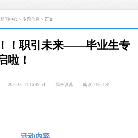
>
新闻中心
>
专题信息
> 正文
！！职引未来——毕业生专
启啦！
2026-06-11 16:49:53
我来说说
阅读
11934
次
活动内容