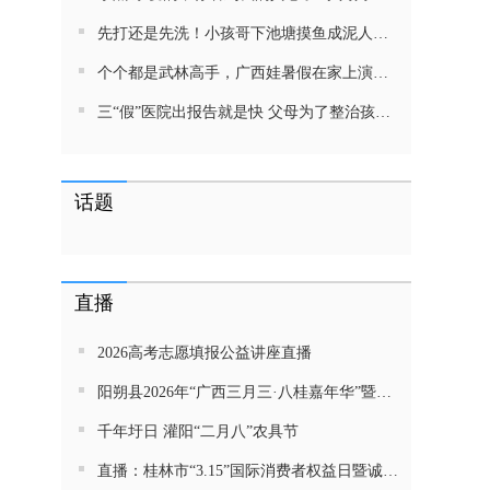
先打还是先洗！小孩哥下池塘摸鱼成泥人！网友：这才是童年该有的样子，好怀念
个个都是武林高手，广西娃暑假在家上演武侠片，80后90后:以前我们也这样玩
三“假”医院出报告就是快 父母为了整治孩子少吃零食想尽了办法 网友：“又有”笑死我了
话题
直播
2026高考志愿填报公益讲座直播
阳朔县2026年“广西三月三·八桂嘉年华”暨金龙巡游活动直播
千年圩日 灌阳“二月八”农具节
直播：桂林市“3.15”国际消费者权益日暨诚信教育主题活动网民面对面活动