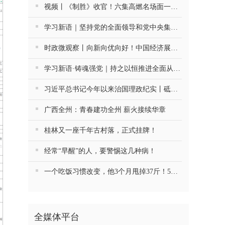
视频丨《制胜》收官！六集高燃名场面一次看够
学习新语｜坚持党的全面领导和党中央集中统一领导
时政微观察丨向新向优向好！中国经济展现强大韧性和活力
学习新语·铸魂强党｜持之以恒推进全面从严治党
习近平总书记今年以来治国理政纪实丨砥砺初心使命 把党建设得更加坚强有力
广西全州：青春建功全州 薪火接续华章
桂林又一座千年古村落，正式挂牌！
经常“早醒”的人，要警惕这几种病！
一个吃饭习惯改变，他3个月甩掉37斤！5种慢病药停了4种
全媒体平台