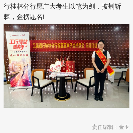
行桂林分行愿广大考生以笔为剑，披荆斩
棘，金榜题名!
责任编辑：金玉