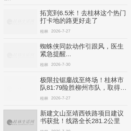
拓宽到6.5米！去桂林这个热门
打卡地的路更好走了
2026-7-27
桂林
蜘蛛侠同款动作引跟风，医生
紧急提醒...
2026-7-30
桂林
极限拉锯鏖战至终场！桂林市
队81:79险胜柳州市队，取得四
连胜
2026-7-27
桂林
新建文山至靖西铁路项目建议
书获批！线路全长281.2公里