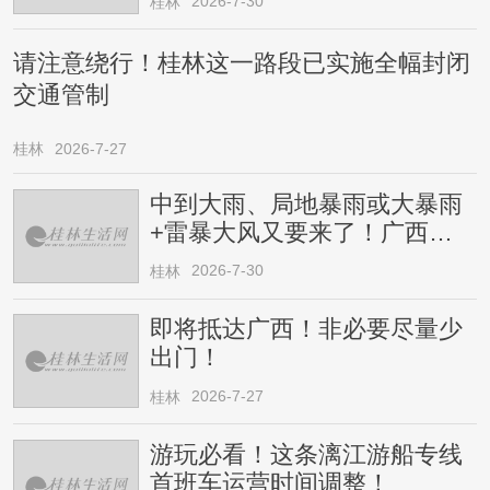
2026-7-30
桂林
请注意绕行！桂林这一路段已实施全幅封闭
交通管制
桂林
2026-7-27
中到大雨、局地暴雨或大暴雨
+雷暴大风又要来了！广西人
请注意
2026-7-30
桂林
即将抵达广西！非必要尽量少
出门！
2026-7-27
桂林
游玩必看！这条漓江游船专线
首班车运营时间调整！