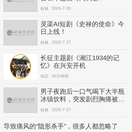
2026-7-30
桂林
灵渠AI短剧《史禄的使命》今
日上线！
2026-7-27
桂林
长征主题剧《湘江1934的记
忆》在兴安开机
动态
45分钟前
男子夜跑后一口气喝下大半瓶
冰镇饮料，突发剧烈胸痛被送
医！医生提醒→
2026-7-27
桂林
导致痛风的“隐形杀手”，很多人都忽略了