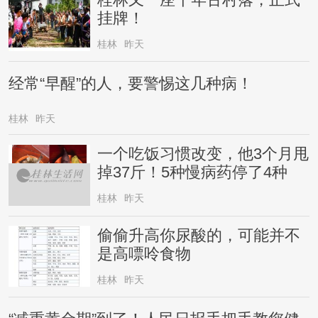
桂林又一座千年古村落，正式
挂牌！
桂林
昨天
经常“早醒”的人，要警惕这几种病！
桂林
昨天
一个吃饭习惯改变，他3个月甩
掉37斤！5种慢病药停了4种
桂林
昨天
偷偷升高你尿酸的，可能并不
是高嘌呤食物
桂林
昨天