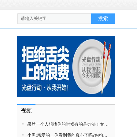
视频
果然一个人想找你的时候有的是办法！女生吵架将男友拉黑，结果男友给家里狗打电话了！汪：吵死了，一会就去把号码注销
小黑:亲爱的，你看到我的真心了吗?狗狗雨中等好朋狗不愿离去，网友:确实搞笑，黄黄都有男朋友，你却没有