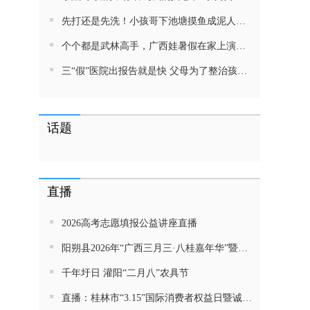
先打还是先洗！小孩哥下池塘摸鱼成泥人！网友：这才是童年该有的样子，好怀念
个个都是武林高手，广西娃暑假在家上演武侠片，80后90后:以前我们也这样玩
三“假”医院出报告就是快 父母为了整治孩子少吃零食想尽了办法 网友：“又有”笑死我了
话题
直播
2026高考志愿填报公益讲座直播
阳朔县2026年“广西三月三·八桂嘉年华”暨金龙巡游活动直播
千年圩日 灌阳“二月八”农具节
直播：桂林市“3.15”国际消费者权益日暨诚信教育主题活动网民面对面活动