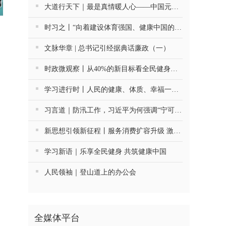
大道行天下｜最是真情暖人心——中国元首外交的世界情怀与大国气派
时习之丨“向着建设体育强国、健康中国的目标不断迈进”
文脉华章 | 总书记引经据典话廉政（一）
时政微观察丨从40%的新目标看全民健身事业高质量发展
学习进行时丨人民的健康、体质、幸福一脉相承
习言道｜防汛工作，习近平为何强调“宁可十防九空”？
新思想引领新征程丨服务消费扩容升级 激发内需新活力
学习新语｜乐享全民健身 共筑健康中国
人民领袖｜登山道上的办公会
全媒体平台