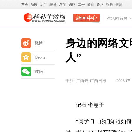
首页
|
新闻
|
房产
|
装修
|
汽车
|
购物
|
二手
|
教育
|
论坛
|
招聘
|
健康
生活网首页
身边的网络文
微博
人”
Qzone
微信
来源: 广西云-广西日报
2026-05-
记者 李慧子
“同学们，你们知道如何识别