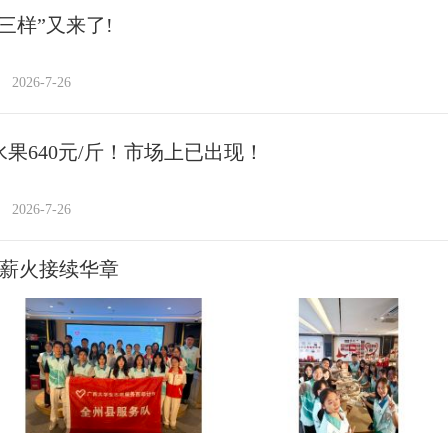
三样”又来了!
2026-7-26
水果640元/斤！市场上已出现！
2026-7-26
 薪火接续华章