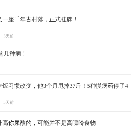
又一座千年古村落，正式挂牌！
3天前
这几种病！
吃饭习惯改变，他3个月甩掉37斤！5种慢病药停了4
3天前
升高你尿酸的，可能并不是高嘌呤食物