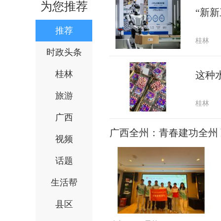
为您推荐
“新新
推荐
桂林
时政头条
桂林
这种
旅游
桂林
广西
广西全州：青春建功全州
视频
话题
生活帮
县区