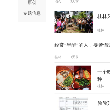
动态
3天前
原创
专题信息
桂林
桂林
经常“早醒”的人，要警惕
桂林
3天前
一个
种
桂林
偷偷