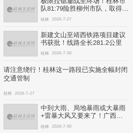
极限拉锯鏖战至终场！桂林市
队81:79险胜柳州市队，取得四
连胜
2026-7-27
桂林
新建文山至靖西铁路项目建议
书获批！线路全长281.2公里
2026-7-30
桂林
请注意绕行！桂林这一路段已实施全幅封闭
交通管制
桂林
2026-7-27
中到大雨、局地暴雨或大暴雨
+雷暴大风又要来了！广西人
请注意
2026-7-30
桂林