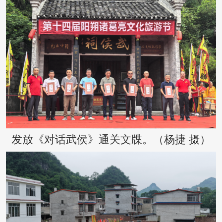
发放《对话武侯》通关文牒。（杨捷 摄）