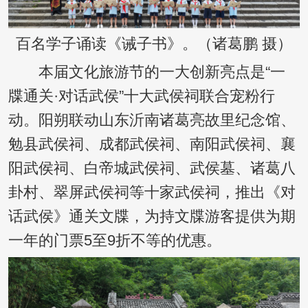
百名学子诵读《诫子书》。（诸葛鹏 摄）
本届文化旅游节的一大创新亮点是“一
牒通关·对话武侯”十大武侯祠联合宠粉行
动。阳朔联动山东沂南诸葛亮故里纪念馆、
勉县武侯祠、成都武侯祠、南阳武侯祠、襄
阳武侯祠、白帝城武侯祠、武侯墓、诸葛八
卦村、翠屏武侯祠等十家武侯祠，推出《对
话武侯》通关文牒，为持文牒游客提供为期
一年的门票5至9折不等的优惠。