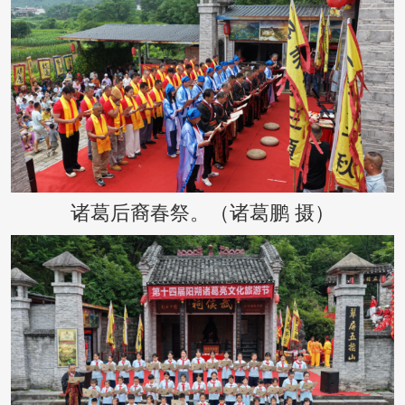
诸葛后裔春祭。（诸葛鹏 摄）