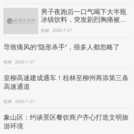
男子夜跑后一口气喝下大半瓶
冰镇饮料，突发剧烈胸痛被送
医！医生提醒→
2026-7-27
桂林
导致痛风的“隐形杀手”，很多人都忽略了
桂林
2026-7-27
皇柳高速建成通车！桂林至柳州再添第三条
高速通道
桂林
2026-7-27
象山区：约谈景区餐饮商户齐心打造文明旅
游环境