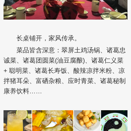
长桌铺开，家风传承。
菜品皆含深意：翠屏土鸡汤锅、诸葛忠
诚菜、诸葛团圆菜(油豆腐酿)、诸葛仁义菜
+ 聪明菜、诸葛长寿饭、酸辣凉拌米粉、凉
拌猪耳朵、富硒杂粮、应时青菜、诸葛秘制
康养饮料……