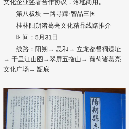
文化企业签署合作协议，落地商用。
第八板块 一路寻踪·智品三国
桂林阳朔诸葛亮文化精品线路推介
时间：5月31日
线路：阳朔→ 思和→ 立龙都督祠遗址
→ 千里江山图→翠屏五指山→ 葡萄诸葛亮
文化广场→ 甑底