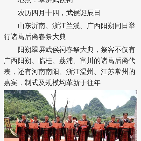
地点：翠屏武侯祠
农历四月十四，武侯诞辰日
山东沂南、浙江兰溪、广西阳朔同日举
行诸葛后裔春祭大典
阳朔翠屏武侯祠春祭大典，祭客不仅有
广西阳朔、临桂、荔浦、富川的诸葛后裔代
表，还有河南南阳、浙江温州、江苏常州的
嘉宾，制式及规模均革新于往年