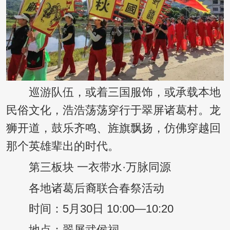
巡游队伍，或着三国服饰，或承载本地
民俗文化，浩浩荡荡穿行于翠屏诸葛村。龙
狮开道，鼓乐齐鸣、旌旗飘扬，仿佛穿越回
那个英雄辈出的时代。
第三板块 一衣带水·万脉同源
各地诸葛后裔联合春祭活动
时间：5月30日 10:00—10:20