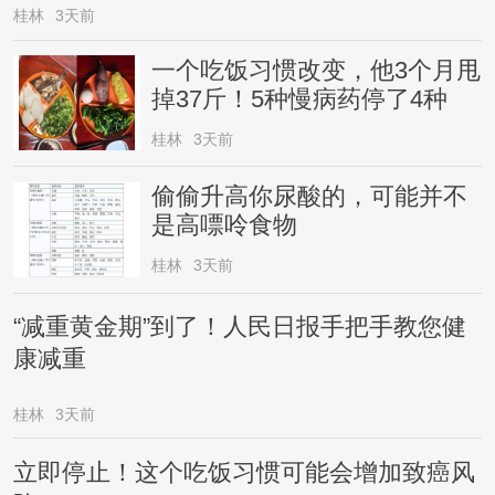
桂林
3天前
一个吃饭习惯改变，他3个月甩
掉37斤！5种慢病药停了4种
桂林
3天前
偷偷升高你尿酸的，可能并不
是高嘌呤食物
桂林
3天前
“减重黄金期”到了！人民日报手把手教您健
康减重
桂林
3天前
立即停止！这个吃饭习惯可能会增加致癌风