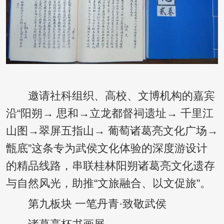
邀请社科组织、高校、文博机构的嘉宾
沿“阳朔→ 思和→立龙都督祠遗址→ 千里江
山图→翠屏五指山→ 葡萄诸葛亮文化广场→
甑底”这条专为武侯文化体验的深度游设计
的精品线路，串联桂林阳朔诸葛亮文化遗存
与自然风光，助推“文旅融合、以文促旅”。
第九板块 一笔丹青·致敬武侯