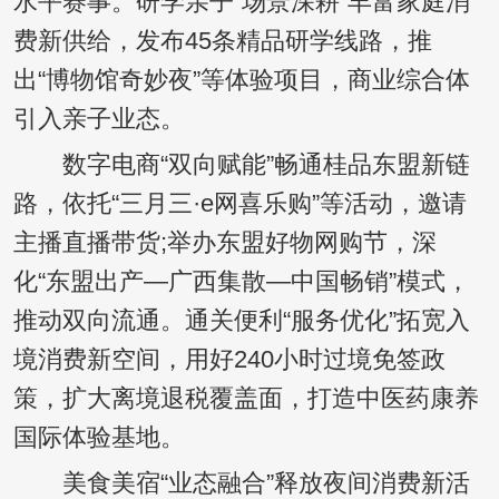
水平赛事。研学亲子“场景深耕”丰富家庭消
费新供给，发布45条精品研学线路，推
出“博物馆奇妙夜”等体验项目，商业综合体
引入亲子业态。
数字电商“双向赋能”畅通桂品东盟新链
路，依托“三月三·e网喜乐购”等活动，邀请
主播直播带货;举办东盟好物网购节，深
化“东盟出产—广西集散—中国畅销”模式，
推动双向流通。通关便利“服务优化”拓宽入
境消费新空间，用好240小时过境免签政
策，扩大离境退税覆盖面，打造中医药康养
国际体验基地。
美食美宿“业态融合”释放夜间消费新活