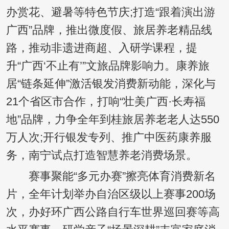
办赏花、避暑等特色节庆;打造“跟着演出游
广西”品牌，推出微度假、旅居养老精品线
路，推动非遗进商超、入研学课程，提
升“广西‘不止有’”文旅品牌影响力。康养旅
居“链条延伸”激活银发消费新动能，深化与
21个省区市合作，打响“壮美广西·长寿福
地”品牌，力争全年到桂旅居养老老人达550
万人次;开行银发专列、推广中医药康养服
务，南宁试点打造智慧养老消费场景。
赛事聚能“多元办赛”擦亮体育消费新名
片，全年计划举办自治区级以上赛事200场
次，办好环广西公路自行车世界巡回赛等高