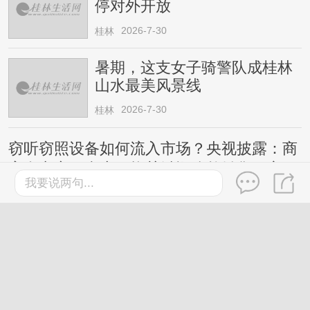
停对外开放
2026-7-30
桂林
暑期，这支女子骑警队成桂林
山水最美风景线
2026-7-30
桂林
窃听窃照设备如何流入市场？央视披露：商
家在电商平台上更换关键词公然销售，宣
我要说两句...
称“工作时完全静默，无声无光无振动”等
桂林
2026-7-27