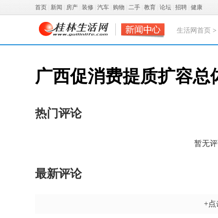
首页
|
新闻
|
房产
|
装修
|
汽车
|
购物
|
二手
|
教育
|
论坛
|
招聘
|
健康
生活网首页
广西促消费提质扩容总
热门评论
暂无评
最新评论
+