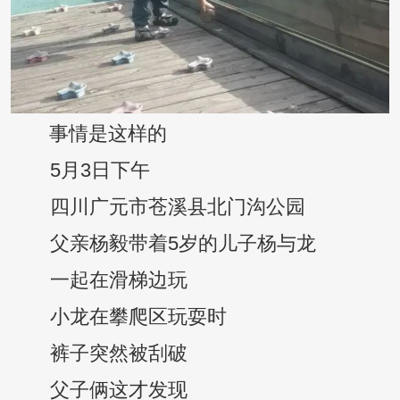
事情是这样的
5月3日下午
四川广元市苍溪县北门沟公园
父亲杨毅带着5岁的儿子杨与龙
一起在滑梯边玩
小龙在攀爬区玩耍时
裤子突然被刮破
父子俩这才发现