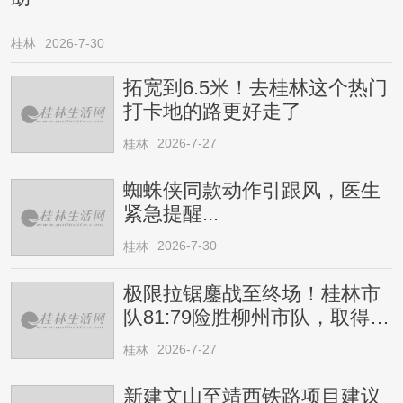
桂林
2026-7-30
拓宽到6.5米！去桂林这个热门
打卡地的路更好走了
2026-7-27
桂林
蜘蛛侠同款动作引跟风，医生
紧急提醒...
2026-7-30
桂林
极限拉锯鏖战至终场！桂林市
队81:79险胜柳州市队，取得四
连胜
2026-7-27
桂林
新建文山至靖西铁路项目建议