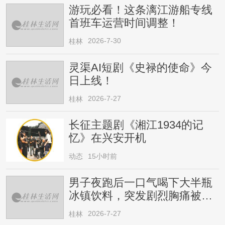
游玩必看！这条漓江游船专线
首班车运营时间调整！
2026-7-30
桂林
灵渠AI短剧《史禄的使命》今
日上线！
2026-7-27
桂林
长征主题剧《湘江1934的记
忆》在兴安开机
动态
15小时前
男子夜跑后一口气喝下大半瓶
冰镇饮料，突发剧烈胸痛被送
医！医生提醒→
2026-7-27
桂林