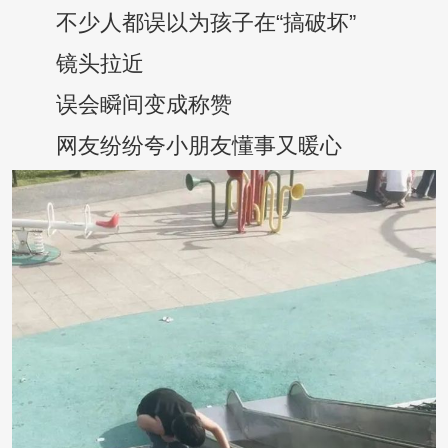
不少人都误以为孩子在“搞破坏”
镜头拉近
误会瞬间变成称赞
网友纷纷夸小朋友懂事又暖心