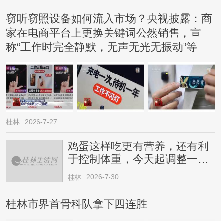
窃听窃照设备如何流入市场？央视披露：商
家在电商平台上更换关键词公然销售，宣
称“工作时完全静默，无声无光无振动”等
桂林
2026-7-27
鸡蛋这样吃更有营养，还有利
于控制体重，今天起调整一下
→
2026-7-30
桂林
桂林市界首骨科队拿下四连胜