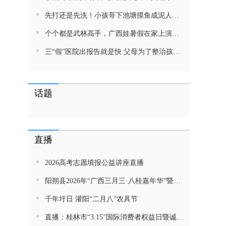
先打还是先洗！小孩哥下池塘摸鱼成泥人！网友：这才是童年该有的样子，好怀念
个个都是武林高手，广西娃暑假在家上演武侠片，80后90后:以前我们也这样玩
三“假”医院出报告就是快 父母为了整治孩子少吃零食想尽了办法 网友：“又有”笑死我了
话题
直播
2026高考志愿填报公益讲座直播
阳朔县2026年“广西三月三·八桂嘉年华”暨金龙巡游活动直播
千年圩日 灌阳“二月八”农具节
直播：桂林市“3.15”国际消费者权益日暨诚信教育主题活动网民面对面活动