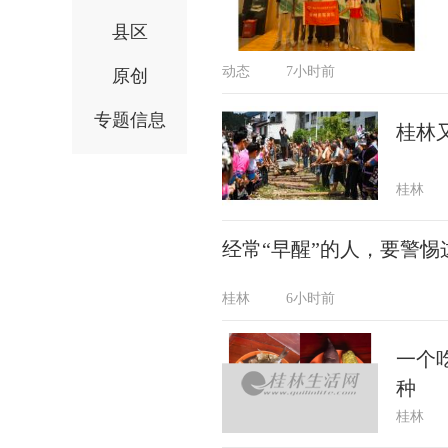
县区
动态
7小时前
原创
专题信息
桂林
桂林
经常“早醒”的人，要警惕
桂林
6小时前
一个
种
桂林