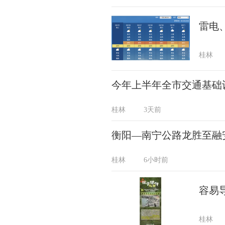
雷电
桂林
今年上半年全市交通基础设
桂林
3天前
衡阳—南宁公路龙胜至融
桂林
6小时前
容易
桂林