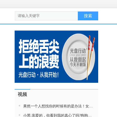
视频
果然一个人想找你的时候有的是办法！女生吵架将男友拉黑，结果男友给家里狗打电话了！汪：吵死了，一会就去把号码注销
小黑:亲爱的，你看到我的真心了吗?狗狗雨中等好朋狗不愿离去，网友:确实搞笑，黄黄都有男朋友，你却没有