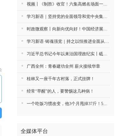
视频丨《制胜》收官！六集高燃名场面一次看够
学习新语｜坚持党的全面领导和党中央集中统一领导
时政微观察丨向新向优向好！中国经济展现强大韧性和活力
学习新语·铸魂强党｜持之以恒推进全面从严治党
习近平总书记今年以来治国理政纪实丨砥砺初心使命 把党建设得更加坚强有力
广西全州：青春建功全州 薪火接续华章
论
桂林又一座千年古村落，正式挂牌！
经常“早醒”的人，要警惕这几种病！
一个吃饭习惯改变，他3个月甩掉37斤！5种慢病药停了4种
全媒体平台