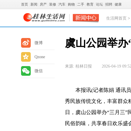
首页
|
新闻
|
房产
|
装修
|
汽车
|
购物
|
二手
|
教育
|
论坛
|
招聘
|
健康
生活网首页
虞山公园举办
微博
Qzone
来源: 桂林日报
2026-04-19 09:5
微信
本报讯(记者陈娟 通讯员
秀民族传统文化，丰富群众
日，虞山公园举办“三月三
民俗韵味，共享春日欢乐盛