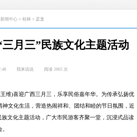
>
新闻中心
>
桂林
> 正文
“三月三”民族文化主题活动
2:48
我来说说
阅读
2065
次
王维)喜迎广西三月三，乐享民俗嘉年华。为传承弘扬优
精神文化生活，营造热闹祥和、团结和睦的节日氛围，近
”民族文化主题活动，广大市民游客齐聚一堂，沉浸式品读
会。