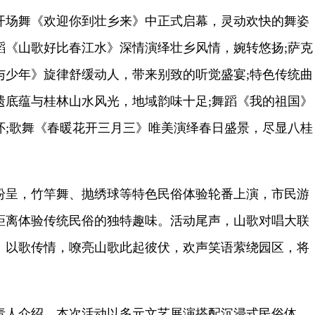
场舞《欢迎你到壮乡来》中正式启幕，灵动欢快的舞姿
蹈《山歌好比春江水》深情演绎壮乡风情，婉转悠扬;萨克
与少年》旋律舒缓动人，带来别致的听觉盛宴;特色传统曲
遗底蕴与桂林山水风光，地域韵味十足;舞蹈《我的祖国》
怀;歌舞《春暖花开三月三》唯美演绎春日盛景，尽显八桂
呈，竹竿舞、抛绣球等特色民俗体验轮番上演，市民游
距离体验传统民俗的独特趣味。活动尾声，山歌对唱大联
、以歌传情，嘹亮山歌此起彼伏，欢声笑语萦绕园区，将
人介绍，本次活动以多元文艺展演搭配沉浸式民俗体