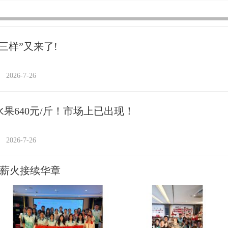
三样”又来了!
2026-7-26
水果640元/斤！市场上已出现！
2026-7-26
 薪火接续华章