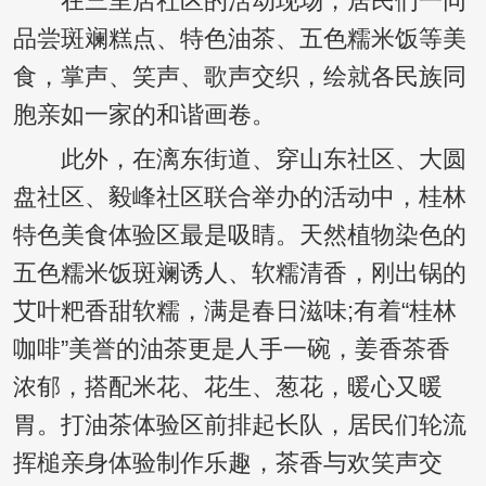
在三里店社区的活动现场，居民们一同
品尝斑斓糕点、特色油茶、五色糯米饭等美
食，掌声、笑声、歌声交织，绘就各民族同
胞亲如一家的和谐画卷。
此外，在漓东街道、穿山东社区、大圆
盘社区、毅峰社区联合举办的活动中，桂林
特色美食体验区最是吸睛。天然植物染色的
五色糯米饭斑斓诱人、软糯清香，刚出锅的
艾叶粑香甜软糯，满是春日滋味;有着“桂林
咖啡”美誉的油茶更是人手一碗，姜香茶香
浓郁，搭配米花、花生、葱花，暖心又暖
胃。打油茶体验区前排起长队，居民们轮流
挥槌亲身体验制作乐趣，茶香与欢笑声交