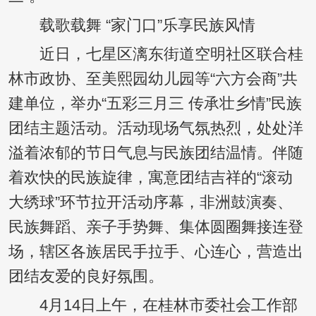
载歌载舞 “家门口”乐享民族风情
近日，七星区漓东街道空明社区联合桂
林市政协、至美熙园幼儿园等“六方会商”共
建单位，举办“五彩三月三 传承壮乡情”民族
团结主题活动。活动现场气氛热烈，处处洋
溢着浓郁的节日气息与民族团结温情。伴随
着欢快的民族旋律，寓意团结吉祥的“滚动
大绣球”环节拉开活动序幕，非洲鼓演奏、
民族舞蹈、亲子手势舞、集体圆圈舞接连登
场，辖区各族居民手拉手、心连心，营造出
团结友爱的良好氛围。
4月14日上午，在桂林市委社会工作部