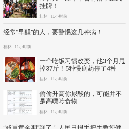
挂牌！
桂林
11小时前
经常“早醒”的人，要警惕这几种病！
桂林
11小时前
一个吃饭习惯改变，他3个月甩
掉37斤！5种慢病药停了4种
桂林
11小时前
偷偷升高你尿酸的，可能并不
是高嘌呤食物
桂林
11小时前
“减重黄金期”到了！人民日报手把手教您健